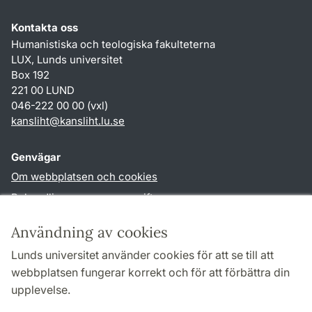
Kontakta oss
Humanistiska och teologiska fakulteterna
LUX, Lunds universitet
Box 192
221 00 LUND
046-222 00 00 (vxl)
kansliht
@
kansliht.lu
.
se
Genvägar
Om webbplatsen och cookies
Behandling av personuppgifter
Tillgänglighetsredogörelse
Användning av cookies
TYPO3-login
Lunds universitet använder cookies för att se till att
webbplatsen fungerar korrekt och för att förbättra din
Följ oss i sociala medier
upplevelse.
Facebook
Youtube