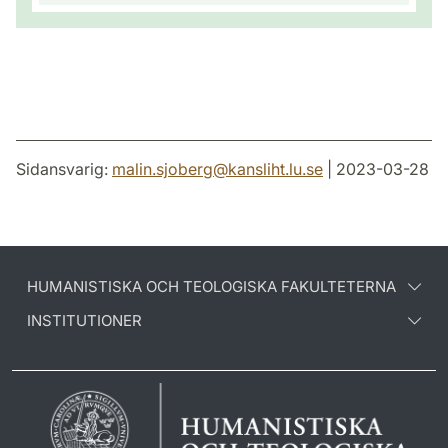
Sidansvarig:
malin.sjoberg
@
kansliht.lu
.
se
| 2023-03-28
HUMANISTISKA OCH TEOLOGISKA FAKULTETERNA
INSTITUTIONER