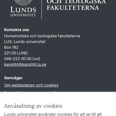
Kontakta oss
Humanistiska och teologiska fakulteterna
LUX, Lunds universitet
Box 192
221 00 LUND
046-222 00 00 (vxl)
kansliht
@
kansliht.lu
.
se
Genvägar
Om webbplatsen och cookies
Behandling av personuppgifter
Tillgänglighetsredogörelse
Användning av cookies
TYPO3-login
Lunds universitet använder cookies för att se till att