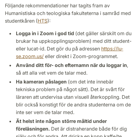
Följande rekommendationer har tagits fram av
Humanistiska och teologiska fakulteterna i samråd med
studentkåren (
HTS
):
Logga in i Zoom i god tid
(det gäller särskilt om du
brukar ha uppkopplingsproblem) med ditt student-
eller lucat-id. Det gör du på adressen
https://lu-
se.zoom.us/
eller direkt i Zoom-programmet.
Använd ditt för- och efternamn när du loggar in
,
så att alla vet vem de talar med.
Ha kameran påslagen
(om det inte innebär
tekniska problem på något sätt). Det är svårt för
läraren att undervisa utan visuell återkoppling. Det
blir också konstigt för de andra studenterna om de
inte ser vem de talar med.
Ät helst inte någon större måltid under
föreläsningen.
Det är distraherande både för dig
själv och för andra. Att dricka en kopp kaffe/te