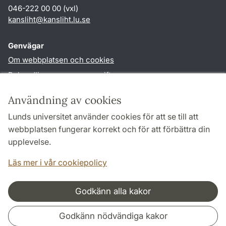
046-222 00 00 (vxl)
kansliht
@
kansliht.lu
.
se
Genvägar
Om webbplatsen och cookies
Behandling av personuppgifter
Tillgänglighetsredogörelse
Användning av cookies
TYPO3-login
Lunds universitet använder cookies för att se till att
webbplatsen fungerar korrekt och för att förbättra din
Följ oss i sociala medier
upplevelse.
Facebook
Youtube
Läs mer i vår cookiepolicy
Godkänn alla kakor
Samarbeten och nätverk
Godkänn nödvändiga kakor