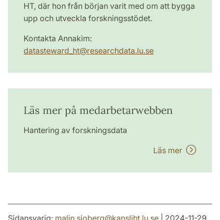
HT, där hon från början varit med om att bygga
upp och utveckla forskningsstödet.
Kontakta Annakim:
datasteward_ht
@
researchdata.lu
.
se
Läs mer på medarbetarwebben
Hantering av forskningsdata
Läs mer
Sidansvarig:
malin.sjoberg
@
kansliht.lu
.
se
| 2024-11-29