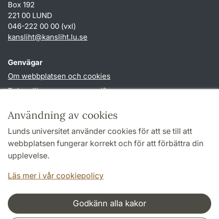
Box 192
221 00 LUND
046-222 00 00 (vxl)
kansliht
@
kansliht.lu
.
se
Genvägar
Om webbplatsen och cookies
Behandling av personuppgifter
Tillgänglighetsredogörelse
Användning av cookies
TYPO3-login
Lunds universitet använder cookies för att se till att
webbplatsen fungerar korrekt och för att förbättra din
Följ oss i sociala medier
upplevelse.
Facebook
Youtube
Läs mer i vår cookiepolicy
Godkänn alla kakor
Samarbeten och nätverk