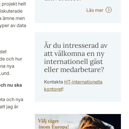
 projekt helt
Läs mer
diskuterade
ma ämne men
typer av data
Är du intresserad av
 det
att välkomna en ny
de och hur
internationell gäst
nna nya
eller medarbetare?
 Lund.
Kontakta
HT-internationella
och nu ska
kontoret
!
beta och nya
tt jag är