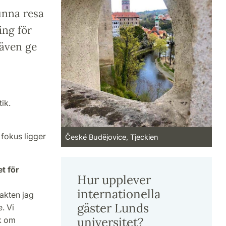
unna resa
ing för
 även ge
tik.
 fokus ligger
České Budějovice, Tjeckien
et för
Hur upplever
internationella
takten jag
gäster Lunds
. Vi
universitet?
k om