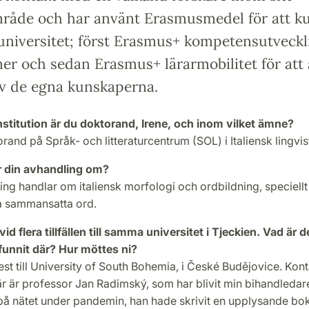
åde och har använt Erasmusmedel för att k
 universitet; först Erasmus+ kompetensutveckl
mer och sedan Erasmus+ lärarmobilitet för att
 av de egna kunskaperna.
institution är du doktorand, Irene, och inom vilket ämne?
rand på Språk- och litteraturcentrum (SOL) i Italiensk lingvis
r din avhandling om?
ng handlar om italiensk morfologi och ordbildning, speciellt
ka sammansatta ord.
vid flera tillfällen till samma universitet i Tjeckien. Vad är d
funnit där? Hur möttes ni?
rest till University of South Bohemia, i České Budějovice. Kon
är är professor Jan Radimský, som har blivit min bihandledare
 på nätet under pandemin, han hade skrivit en upplysande bo