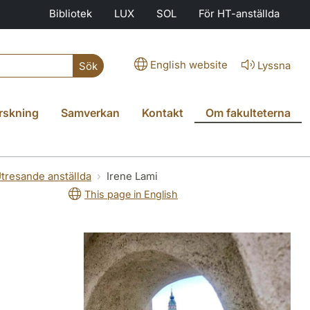
Bibliotek
LUX
SOL
För HT-anställda
English website
Lyssna
Sök
rskning
Samverkan
Kontakt
Om fakulteterna
tresande anställda
Irene Lami
This page in English