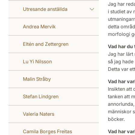
Jag har reda
Utresande anställda
i studiet av
utmaningarn
Andrea Mervik
detta områd
morfologi g
Eltén and Zettergren
Vad har du f
Jag har lärt 
Lu Yi Nilsson
så jag hade 
Detta var et
Malin Stråby
Vad har var
Insikten att
Stefan Lindgren
tanken att 
annorlunda, 
människor s
Valeria Naters
böcker.
Camila Borges Freitas
Vad har va