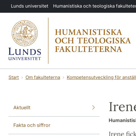
Hoppa till huvudinnehåll
Lunds universitet
Humanistiska och teologiska fakultete
Start
Om fakulteterna
Kompetensutveckling för anstäl
Iren
Aktuellt
Humanistisk
Fakta och siffror
Irene fic