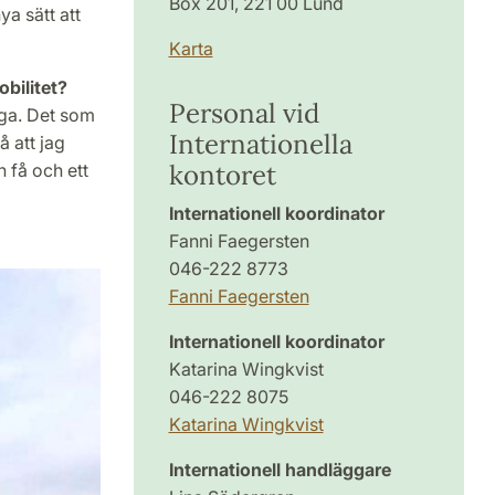
Box 201, 221 00 Lund
a sätt att
Karta
obilitet?
Personal vid
ånga. Det som
Internationella
å att jag
kontoret
 få och ett
Internationell koordinator
Fanni Faegersten
046-222 8773
Fanni Faegersten
Internationell koordinator
Katarina Wingkvist
046-222 8075
Katarina Wingkvist
Internationell handläggare