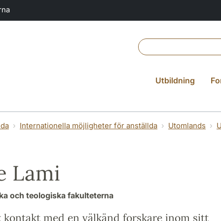
rna
Utbildning
Fo
lda
Internationella möjligheter för anställda
Utomlands
U
e Lami
a och teologiska fakulteterna
k kontakt med en välkänd forskare inom sitt