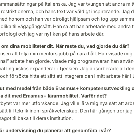
mmansättningar på italienska. Jag var tvungen att ändra mitt
restriktionerna, och hans text var väldigt inspirerande. Jag 
med honom och han var otroligt hjälpsam och tog upp sam
olika tillvägagångssätt. Han sa att han arbetade med andra 
morfologi och jag var nyfiken på hans arbete där.
 om dina mobiliteter dit. När reste du, vad gjorde du där?
nsen att följa min mentors jobb på nära håll. Han visade mig
nal” arbete han gjorde, visade mig programvaran han använ
l linguistics expanderar i Tjeckien. Jag absorberade all de
och försökte hitta ett sätt att integrera den i mitt arbete här i
t ut med medel från både Erasmus+ kompetensutveckling 
sa dit med Erasmus+ lärarmobilitet. Varför det?
tbytet var mer utforskande. Jag ville lära mig nya sätt att ar
sätt till teknik inom språkvetenskap. Den här gången tror jag a
ågot tillbaka till deras institution.
för undervisning du planerar att genomföra i vår?