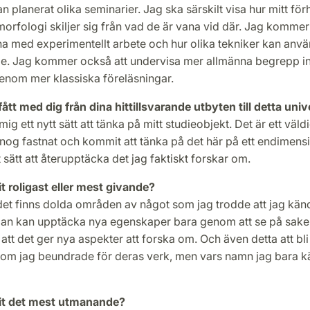
n planerat olika seminarier. Jag ska särskilt visa hur mitt förh
 morfologi skiljer sig från vad de är vana vid där. Jag kommer 
a med experimentellt arbete och hur olika tekniker kan anv
e. Jag kommer också att undervisa mer allmänna begrepp in
enom mer klassiska föreläsningar.
ått med dig från dina hittillsvarande utbyten till detta univ
mig ett nytt sätt att tänka på mitt studieobjekt. Det är ett väldi
nog fastnat och kommit att tänka på det här på ett endimensio
t sätt att återupptäcka det jag faktiskt forskar om.
it roligast eller mest givande?
 det finns dolda områden av något som jag trodde att jag kände 
man kan upptäcka nya egenskaper bara genom att se på sake
att det ger nya aspekter att forska om. Och även detta att bl
om jag beundrade för deras verk, men vars namn jag bara k
rit det mest utmanande?