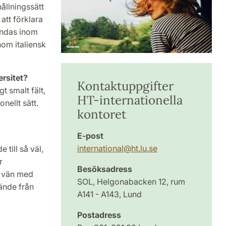
ållnings­sätt
att förklara
ändas inom
om italiensk
ersitet?
Kontaktuppgifter
gt smalt fält,
HT-internationella
nellt sätt.
kontoret
E-post
international
@
ht.lu
.
se
till så väl,
r
Besöksadress
i vän med
SOL, Helgonabacken 12, rum
ände från
A141 - A143, Lund
Postadress