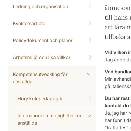
Ledning och organisation
ämnesomr
till hans
Kvalitetsarbete
att lära 
tillbaka
Policydokument och planer
Vid vilken 
Arbetsmiljö och lika villkor
Jag är dokto
Vad handla
Kompetensutveckling för
Min avhandli
anställda
på italiens
Du har rest 
Högskolepedagogik
kontakt du 
Ja, jag har 
Internationella möjligheter för
har funnit d
anställda
”träffades”