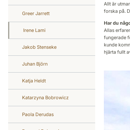
Allt är utm
forska på. 
Greer Jarrett
Har du någo
Irene Lami
Allas erfare
fungerade fö
kunde komma 
Jakob Stenseke
hjärta full
Juhan Björn
Katja Heldt
Katarzyna Bobrowicz
Paola Derudas