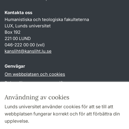
Kontakta oss
Humanistiska och teologiska fakulteterna
LUX, Lunds universitet
Box 192
221 00 LUND
046-222 00 00 (vxl)
kansliht
@
kansliht.lu
.
se
Genvägar
Om webbplatsen och cookies
Behandling av personuppgifter
Tillgänglighetsredogörelse
Användning av cookies
TYPO3-login
Lunds universitet använder cookies för att se till att
webbplatsen fungerar korrekt och för att förbättra din
Följ oss i sociala medier
upplevelse.
Facebook
Youtube