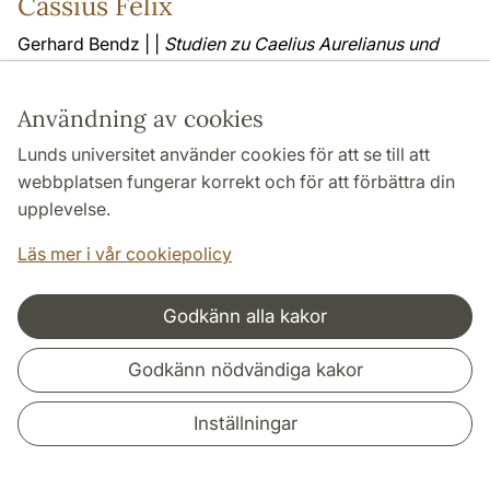
Cassius Felix
Gerhard Bendz | |
Studien zu Caelius Aurelianus und
Cassius Felix
| Skrifter utgivna av Vetenskapssocieteten
i Lund 55 | | 1964 |
Användning av cookies
Läs mer
Lunds universitet använder cookies för att se till att
webbplatsen fungerar korrekt och för att förbättra din
upplevelse.
Kriegsnachrichten und Propaganda
Läs mer i vår cookiepolicy
während des dreissigjährigen Krieges
Göran Rystad | |
Kriegsnachrichten und Propaganda
Godkänn alla kakor
während des dreissigjährigen Krieges. Die Schlacht bei
Nördlingen in den gleichzeitigen, gedruckten
Godkänn nödvändiga kakor
Kriegsberichten
| Skrifter utgivna av
Vetenskapssocieteten i Lund 54 | | 1960 |
Inställningar
Läs mer