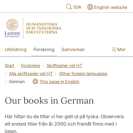
Hoppa till huvudinnehåll
Sök
English website
Utbildning
Forskning
Samverkan
Mer
Kontakt
Om fakulteterna
Start
Forskning
Skriftserier vid HT
Alla skriftserier vid HT
Other foreign languages
German
This page in English
Our books in German
Här hittar du de titlar vi har gett ut på tyska. Observera
att endast titlar från år 2000 och framåt finns med i
listan.