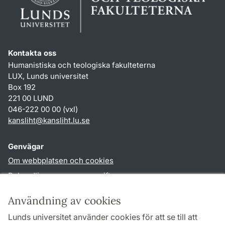
Kontakta oss
Humanistiska och teologiska fakulteterna
LUX, Lunds universitet
Box 192
221 00 LUND
046-222 00 00 (vxl)
kansliht
@
kansliht.lu
.
se
Genvägar
Om webbplatsen och cookies
Behandling av personuppgifter
Tillgänglighetsredogörelse
Användning av cookies
TYPO3-login
Lunds universitet använder cookies för att se till att