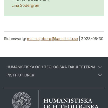
Lina Södergren
Sidansvarig:
malin.sjoberg
@
kansliht.lu
.
se
| 2023-05-30
HUMANISTISKA OCH TEOLOGISKA FAKULTETERNA
INSTITUTIONER