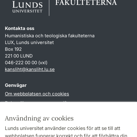
Kontakta oss
Humanistiska och teologiska fakulteterna
LUX, Lunds universitet
Box 192
221 00 LUND
046-222 00 00 (vxl)
kansliht
@
kansliht.lu
.
se
Genvägar
Om webbplatsen och cookies
Behandling av personuppgifter
Tillgänglighetsredogörelse
Användning av cookies
TYPO3-login
Lunds universitet använder cookies för att se till att
webbplatsen fungerar korrekt och för att förbättra din