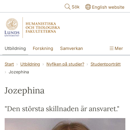
Hoppa till huvudinnehåll
Sök
English website
Utbildning
Forskning
Samverkan
Mer
Kontakt
Om fakulteterna
Start
Utbildning
Nyfiken på studier?
Studentporträtt
Jozephina
Jozephina
"Den största skillnaden är ansvaret."