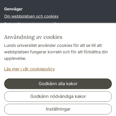
Genvägar
Om webbplatsen och cookies
Behandling av personuppgifter
Tillgänglighetsredogörelse
Användning av cookies
TYPO3-login
Lunds universitet använder cookies för att se till att
webbplatsen fungerar korrekt och för att förbättra din
Följ oss i sociala medier
upplevelse.
Facebook
Youtube
Läs mer i vår cookiepolicy
Godkänn alla kakor
Samarbeten och nätverk
Godkänn nödvändiga kakor
Inställningar