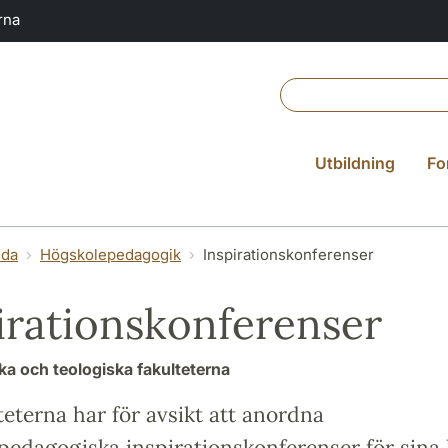
rna
Utbildning
Fo
lda
Högskolepedagogik
Inspirationskonferenser
irationskonferenser
a och teologiska fakulteterna
eterna har för avsikt att anordna
edagogiska inspirationskonferenser för sina 