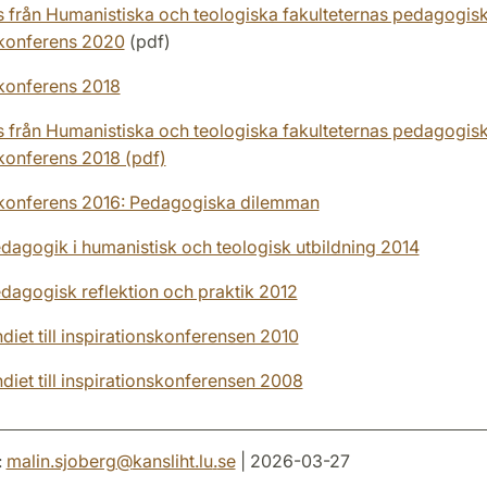
 från Humanistiska och teologiska fakulteternas pedagogis
skonferens 2020
(pdf)
skonferens 2018
 från Humanistiska och teologiska fakulteternas pedagogis
skonferens 2018 (pdf)
skonferens 2016: Pedagogiska dilemman
agogik i humanistisk och teologisk utbildning 2014
agogisk reflektion och praktik 2012
iet till inspirationskonferensen 2010
iet till inspirationskonferensen 2008
:
malin.sjoberg
@
kansliht.lu
.
se
| 2026-03-27