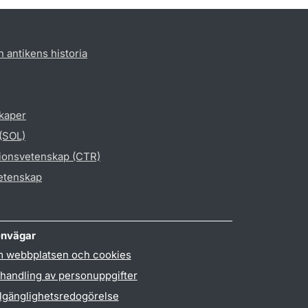
h antikens historia
skaper
 (SOL)
gionsvetenskap (CTR)
vetenskap
nvägar
 webbplatsen och cookies
handling av personuppgifter
llgänglighetsredogörelse