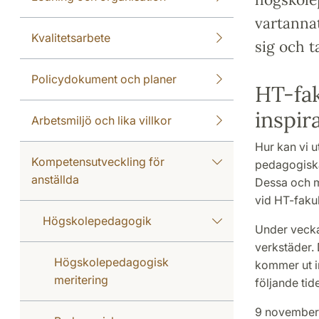
vartanna
Kvalitetsarbete
sig och t
Policydokument och planer
HT-fak
inspir
Arbetsmiljö och lika villkor
Hur kan vi 
Kompetensutveckling för
pedagogiska
anställda
Dessa och m
vid HT-faku
Högskolepedagogik
Under vecka
verkstäder. 
Högskolepedagogisk
kommer ut in
meritering
följande tid
9 november