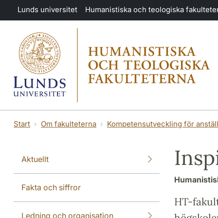
Hoppa till huvudinnehåll
Lunds universitet
Humanistiska och teologiska fakultete
Start
Om fakulteterna
Kompetensutveckling för anstäl
Insp
Aktuellt
Humanistisk
Fakta och siffror
HT-fakult
Ledning och organisation
högskolep