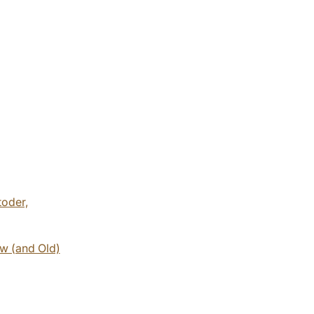
toder,
ew (and Old)