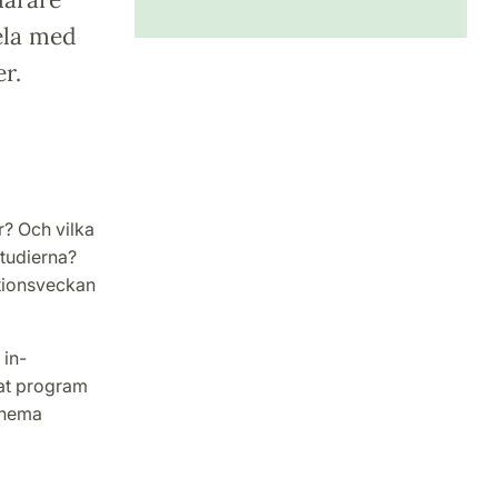
ela med
r.
r? Och vilka
tudierna?
ationsveckan
 in-
rat program
schema