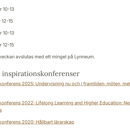
r 10-13
 12-15
r 10-13
r 12-15
sveckan avslutas med ett mingel på Lynneum.
e inspirationskonferenser
skonferens 2025: Undervisning nu och i framtiden: möten, me
skonferens 2022: Lifelong Learning and Higher Education: N
s
konferens 2020: Hållbart lärarskap