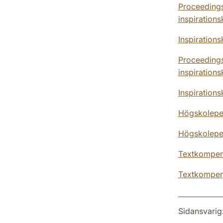
Proceedings
inspiration
Inspiration
Proceedings
inspiration
Inspiration
Högskoleped
Högskoleped
Textkompend
Textkompend
Sidansvarig