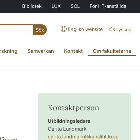
Bibliotek
LUX
SOL
För HT-anställda
English website
Lyssna
Sök
rskning
Samverkan
Kontakt
Om fakulteterna
Kontaktperson
Utbildningsledare
Carita Lundmark
carita.lundmark
@
­kansliht.lu
.
se
lärare