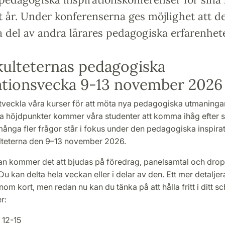
t år. Under konferenserna ges möjlighet att d
a del av andra lärares pedagogiska erfarenhete
ulteternas pedagogiska
ationsvecka 9-13 november 2026
utveckla våra kurser för att möta nya pedagogiska utmaninga
 höjdpunkter kommer våra studenter att komma ihåg efter s
ånga fler frågor står i fokus under den pedagogiska inspir
lteterna den 9–13 november 2026.
n kommer det att bjudas på föredrag, panelsamtal och drop
Du kan delta hela veckan eller i delar av den. Ett mer detalje
om kort, men redan nu kan du tänka på att hålla fritt i ditt 
er:
 12-15