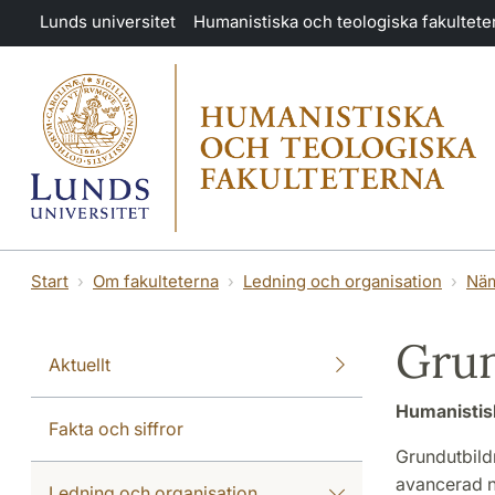
Hoppa till huvudinnehåll
Lunds universitet
Humanistiska och teologiska fakultete
Start
Om fakulteterna
Ledning och organisation
Nä
Gru
Aktuellt
Humanistisk
Fakta och siffror
Grundutbild
avancerad ni
Ledning och organisation