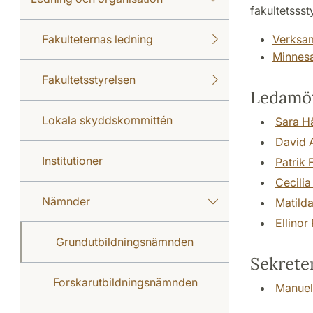
fakultetssst
Fakulteternas ledning
Verksam
Minnesa
Fakultetsstyrelsen
Ledamö
Lokala skyddskommittén
Sara H
David 
Institutioner
Patrik 
Cecili
Nämnder
Matild
Ellinor
Grundutbildningsnämnden
Sekrete
Forskarutbildningsnämnden
Manuel