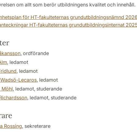
yrelsen om allt som berör utbildningens kvalitet och innehåll.
hetsplan för HT-fakulteternas grundutbildningsnämnd 202
nteckningar HT-fakulteternas grundutbildningsinternat 202
ter
åkansson
, ordförande
Alm
, ledamot
Fridlund
, ledamot
a Wadsö-Lecaros
, ledamot
a Möhl
, ledamot, studerande
 Richardsson
, ledamot, studerande
rare
a Rossing
, sekreterare