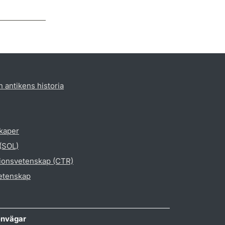
h antikens historia
skaper
 (SOL)
gionsvetenskap (CTR)
vetenskap
nvägar