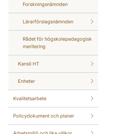
Forskningsnämnden
Lärarförslagsnämnden
Rådet för högskolepedagogisk
meritering
Kansli HT
Enheter
Kvalitetsarbete
Policydokument och planer
Arbetsmiljö och lika villkor