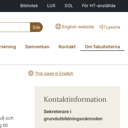
Bibliotek
LUX
SOL
För HT-anställda
English website
Lyssna
Sök
rskning
Samverkan
Kontakt
Om fakulteterna
This page in English
Kontaktinformation
Sekreterare i
vå och
grundutbildnings­nämnden­­­
till