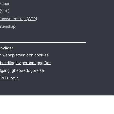
skaper
 (SOL)
gionsvetenskap (CTR)
vetenskap
nvägar
 webbplatsen och cookies
handling av personuppgifter
llgänglighetsredogörelse
PO3-login