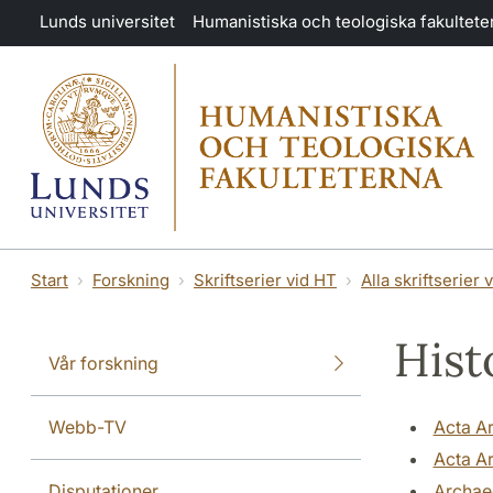
Hoppa till huvudinnehåll
Lunds universitet
Humanistiska och teologiska fakultete
Start
Forskning
Skriftserier vid HT
Alla skriftserier 
Hist
Vår forskning
Webb-TV
Acta Ar
Acta Ar
Disputationer
Archa