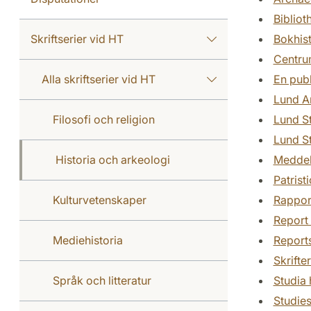
Bibliot
Skriftserier vid HT
Bokhist
Centru
Alla skriftserier vid HT
En publ
Lund A
Filosofi och religion
Lund St
Lund St
Historia och arkeologi
Meddela
Patrist
Kulturvetenskaper
Rapport
Report 
Mediehistoria
Report
Skrifte
Språk och litteratur
Studia 
Studies