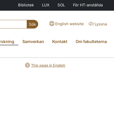
Bibliotek
LUX
SOL
För HT-anställda
English website
Lyssna
Sök
rskning
Samverkan
Kontakt
Om fakulteterna
This page in English