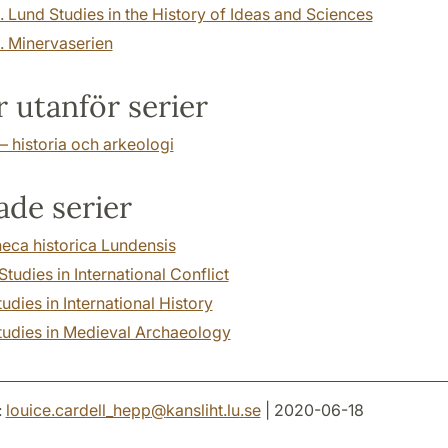
 Lund Studies in the History of Ideas and Sciences
. Minervaserien
 utanför serier
– historia och arkeologi
ade serier
heca historica Lundensis
tudies in International Conflict
udies in International History
tudies in Medieval Archaeology
:
louice.cardell_hepp
@
kansliht.lu
.
se
| 2020-06-18