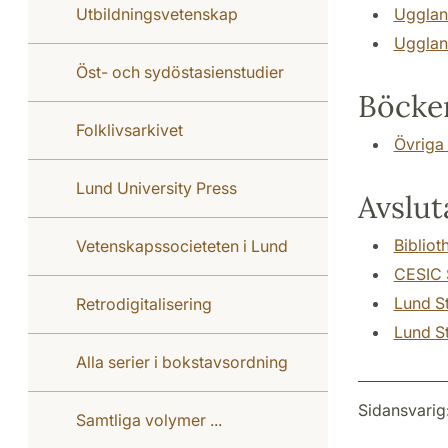
Utbildningsvetenskap
Ugglan.
Ugglan
Öst- och sydöstasienstudier
Böcker
Folklivsarkivet
Övriga 
Lund University Press
Avslut
Bibliot
Vetenskapssocieteten i Lund
CESIC S
Lund St
Retrodigitalisering
Lund S
Alla serier i bokstavsordning
Sidansvarig
Samtliga volymer ...