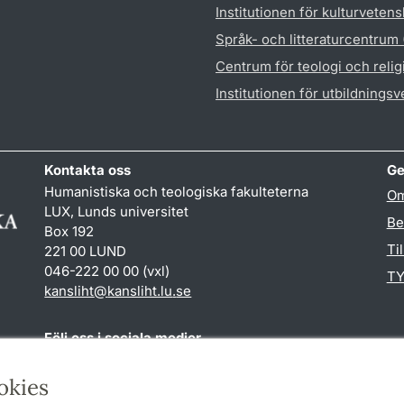
Institutionen för kulturveten
Språk- och litteraturcentrum
Centrum för teologi och reli
Institutionen för utbildnings
Kontakta oss
Ge
Humanistiska och teologiska fakulteterna
Om
LUX, Lunds universitet
Be
Box 192
Ti
221 00 LUND
046-222 00 00 (vxl)
TY
kansliht
@
kansliht.lu
.
se
Följ oss i sociala medier
Facebook
Youtube
okies