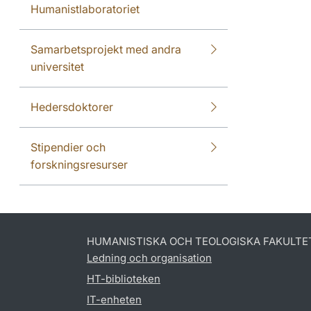
Humanistlaboratoriet
Samarbetsprojekt med andra
universitet
Hedersdoktorer
Stipendier och
forskningsresurser
HUMANISTISKA OCH TEOLOGISKA FAKULTE
Ledning och organisation
HT-biblioteken
IT-enheten