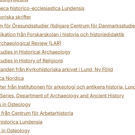
heca historico-ecclesiastica Lundensis
oriska skrifter
m för Öresundsstudier (tidigare Centrum för Danmarksstudie
ikation från Forskarskolan i historia och historiedidaktik
rchaeological Review (LAR)
udies in Historical Archaeology
udies in History of Religions
nden från Kyrkohistoriska arkivet i Lund, Ny Följd
ica Nordica
er från Institutionen för arkeologi och antikens historia, Lund
Series, Department of Archaeology and Ancient History
s in Osteology
r från Centrum för Arbetarhistoria
historica Lundensia
 in Osteology