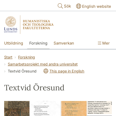
Hoppa till huvudinnehåll
Sök
English website
Utbildning
Forskning
Samverkan
Mer
Kontakt
Om fakulteterna
Start
Forskning
Samarbetsprojekt med andra universitet
Textvid Öresund
This page in English
Textvid Öresund