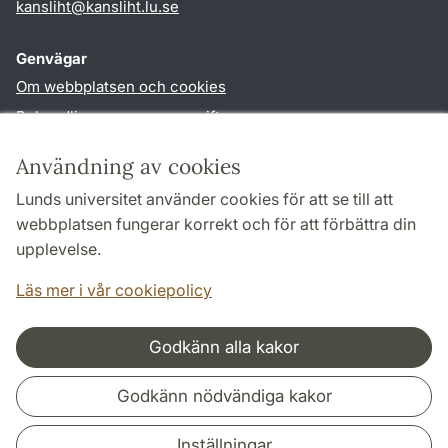
kansliht
@
kansliht.lu
.
se
Genvägar
Om webbplatsen och cookies
Behandling av personuppgifter
Tillgänglighetsredogörelse
Användning av cookies
TYPO3-login
Lunds universitet använder cookies för att se till att
webbplatsen fungerar korrekt och för att förbättra din
Följ oss i sociala medier
upplevelse.
Facebook
Youtube
Läs mer i vår cookiepolicy
Godkänn alla kakor
Samarbeten och nätverk
Godkänn nödvändiga kakor
Inställningar