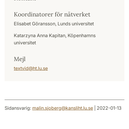
Koordinatorer för nätverket
Elisabet Göransson, Lunds universitet
Katarzyna Anna Kapitan, Köpenhamns
universitet
Mejl
textvid
@
ht.lu
.
se
Sidansvarig:
malin.sjoberg
@
kansliht.lu
.
se
| 2022-01-13