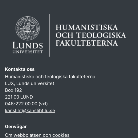
Kontakta oss
Humanistiska och teologiska fakulteterna
LUX, Lunds universitet
Box 192
221 00 LUND
046-222 00 00 (vxl)
kansliht
@
kansliht.lu
.
se
Genvägar
Om webbplatsen och cookies