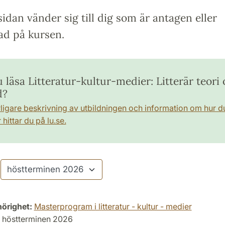
idan vänder sig till dig som är antagen eller
ad på kursen.
u läsa Litteratur-kultur-medier: Litterär teori
d?
rligare beskrivning av utbildningen och information om hur d
hittar du på lu.se.
hörighet:
Masterprogram i litteratur - kultur - medier
höstterminen 2026