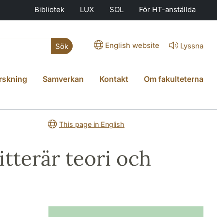
Bibliotek
LUX
SOL
För HT-anställda
English website
Lyssna
Sök
rskning
Samverkan
Kontakt
Om fakulteterna
This page in English
itterär teori och