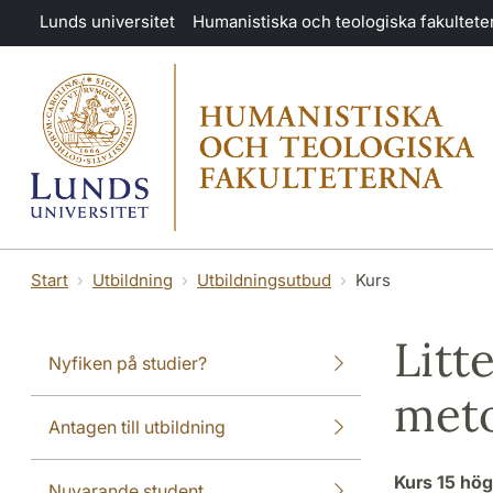
Hoppa till huvudinnehåll
Lunds universitet
Humanistiska och teologiska fakultete
Start
Utbildning
Utbildningsutbud
Kurs
Litt
Nyfiken på studier?
met
Antagen till utbildning
Kurs
15 hö
Nuvarande student