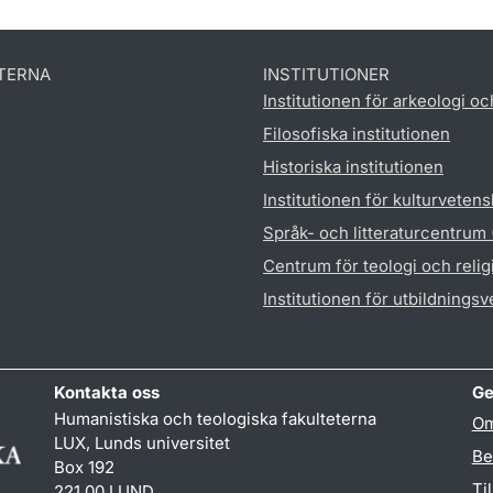
TERNA
INSTITUTIONER
Institutionen för arkeologi oc
Filosofiska institutionen
Historiska institutionen
Institutionen för kulturveten
Språk- och litteraturcentrum
Centrum för teologi och reli
Institutionen för utbildnings
Kontakta oss
Ge
Humanistiska och teologiska fakulteterna
Om
LUX, Lunds universitet
Be
Box 192
Ti
221 00 LUND