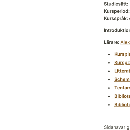
Studiesätt:
Kursperiod:
Kursspråk:
Introdukti
Lärare:
Alex
Kurspl
Kurspl
Littera
Schem
Tenta
Biblio
Biblio
Sidansvarig