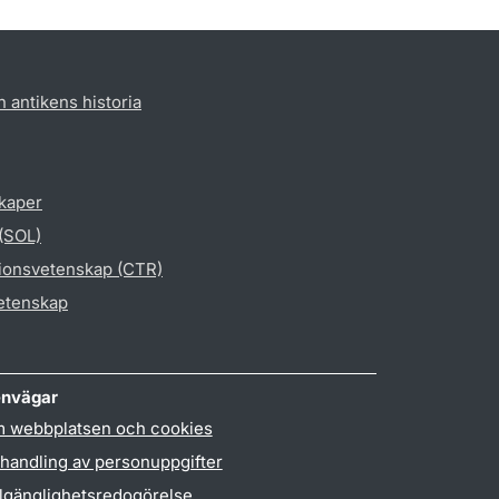
h antikens historia
skaper
 (SOL)
gionsvetenskap (CTR)
vetenskap
nvägar
 webbplatsen och cookies
handling av personuppgifter
llgänglighetsredogörelse