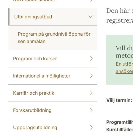
Den här s
Utbildningsutbud
registrer
Program på grundnivå öppna för
sen anmälan
Vill d
meto
Program och kurser
En utfö
ansöker 
Internationella möjligheter
Karriär och praktik
Välj termin:
Forskarutbildning
Programtill
Uppdragsutbildning
Kurstillfälle: