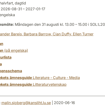
halvfart, dagtid
2026-08-31 – 2027-01-17
engelska
onsmöte:
Måndagen den 31 augusti kl. 13.00 – 15.00 i SOL:L2
ander Bareis,
Barbara Barrow,
Cian Duffy,
Ellen Turner
an
an
(på engelska)
turlista
a
mensschema
tekets ämnesguide
Literature - Culture - Media
tekets ämnesguide
Litteraturvetenskap
:
malin.sjoberg
@
kansliht.lu
.
se
| 2020-06-16