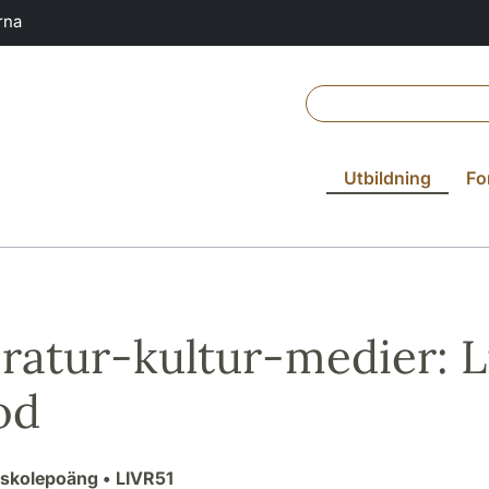
rna
Utbildning
Fo
eratur-kultur-medier: L
od
gskolepoäng
• LIVR51