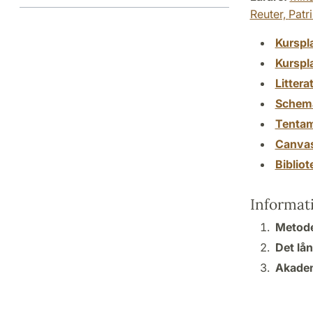
Reuter,
Patr
Kurspl
Kurspl
Littera
Schem
Tenta
Canva
Biblio
Informat
Metoder
Det lån
Akadem