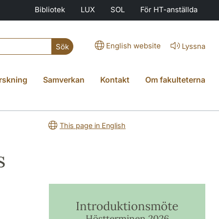
Bibliotek
LUX
SOL
För HT-anställda
English website
Lyssna
Sök
rskning
Samverkan
Kontakt
Om fakulteterna
This page in English
s
Introduktionsmöte
Höstterminen 2026