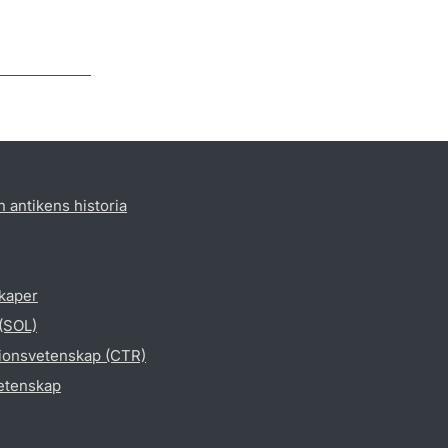
h antikens historia
skaper
 (SOL)
gionsvetenskap (CTR)
vetenskap