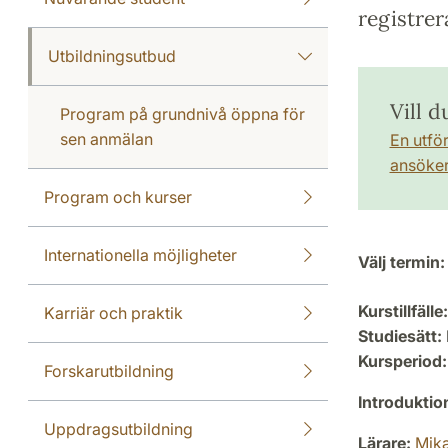
registrer
Utbildningsutbud
Vill 
Program på grundnivå öppna för
sen anmälan
En utfö
ansöker 
Program och kurser
Internationella möjligheter
Välj termin:
Kurstillfälle:
Karriär och praktik
Studiesätt:
Kursperiod:
Forskarutbildning
Introdukti
Uppdragsutbildning
Lärare:
Mika