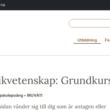
rna
Utbildning
Fo
kvetenskap: Grundkur
gskolepoäng
• MUVA11
idan vänder sig till dig som är antagen eller