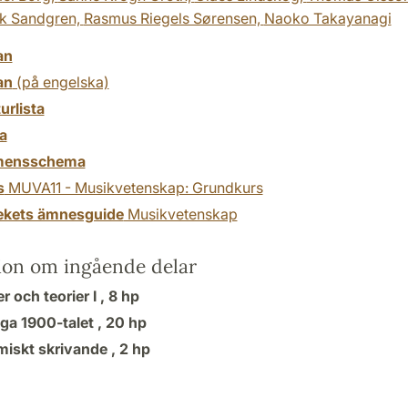
ik Sandgren,
Rasmus Riegels Sørensen,
Naoko Takayanagi
an
an
(på engelska)
turlista
a
mensschema
s
MUVA11 - Musikvetenskap: Grundkurs
tekets ämnesguide
Musikvetenskap
ion om ingående delar
 och teorier I ,
8 hp
ga 1900-talet ,
20 hp
iskt skrivande ,
2 hp