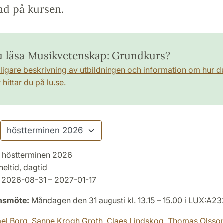
ad på kursen.
du läsa Musikvetenskap: Grundkurs?
rligare beskrivning av utbildningen och information om hur d
hittar du på lu.se.
höstterminen 2026
heltid, dagtid
2026-08-31 – 2027-01-17
onsmöte:
Måndagen den 31 augusti kl. 13.15 – 15.00 i LUX:A23
el Borg,
Sanne Krogh Groth,
Claes Lindskog,
Thomas Olsso