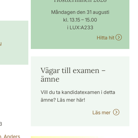
Måndagen den 31 augusti
kl. 13.15 – 15.00
i LUX:A233
Hitta hit
u
Vägar till examen –
ämne
Vill du ta kandidatexamen i detta
ämne? Läs mer här!
Läs mer
3
n,
Anders