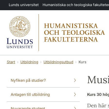
Hoppa till huvudinnehåll
Lunds universitet
Humanistiska och teologiska fakultete
Start
Utbildning
Utbildningsutbud
Kurs
Musi
Nyfiken på studier?
Antagen till utbildning
Kurs
30 hö
Den här s
Nuvarande student