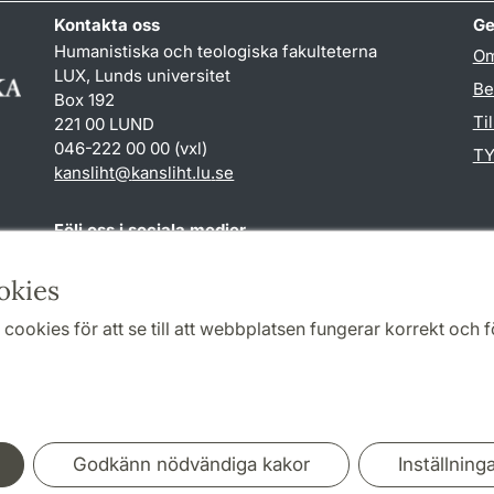
Kontakta oss
Ge
Humanistiska och teologiska fakulteterna
Om
LUX, Lunds universitet
Be
Box 192
Ti
221 00 LUND
046-222 00 00 (vxl)
TY
kansliht
@
kansliht.lu
.
se
Följ oss i sociala medier
Facebook
Youtube
okies
cookies för att se till att webbplatsen fungerar korrekt och fö
Samarbeten och nätverk
Godkänn nödvändiga kakor
Inställning