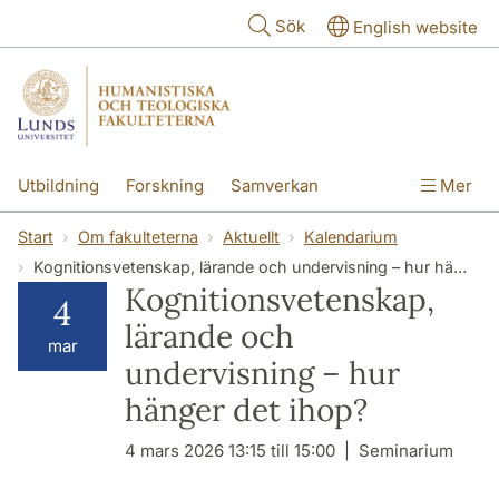
Hoppa till huvudinnehåll
Sök
English website
Utbildning
Forskning
Samverkan
Mer
Kontakt
Om fakulteterna
Start
Om fakulteterna
Aktuellt
Kalendarium
Kognitionsvetenskap, lärande och undervisning – hur hänger det ihop?
Kognitionsvetenskap,
4
lärande och
mar
undervisning – hur
hänger det ihop?
4 mars 2026 13:15 till 15:00
Seminarium