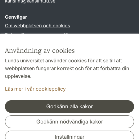
kansliht
@
kansliht.lu
.
se
Genvägar
Om webbplatsen och cookies
Behandling av personuppgifter
Tillgänglighetsredogörelse
Användning av cookies
TYPO3-login
Lunds universitet använder cookies för att se till att
webbplatsen fungerar korrekt och för att förbättra din
Följ oss i sociala medier
upplevelse.
Facebook
Youtube
Läs mer i vår cookiepolicy
Godkänn alla kakor
Samarbeten och nätverk
Godkänn nödvändiga kakor
Inställningar