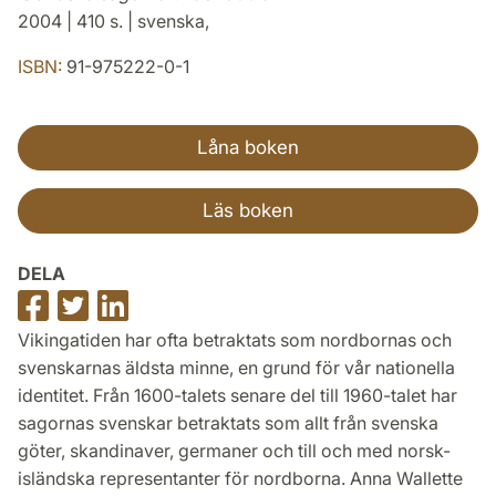
2004 | 410 s. | svenska,
ISBN:
91-975222-0-1
Låna boken
Läs boken
DELA
Dela
Dela
Dela
på
på
på
Vikingatiden har ofta betraktats som nordbornas och
Facebook
Twitter
LinkedIn
svenskarnas äldsta minne, en grund för vår nationella
identitet. Från 1600-talets senare del till 1960-talet har
sagornas svenskar betraktats som allt från svenska
göter, skandinaver, germaner och till och med norsk-
isländska representanter för nordborna. Anna Wallette