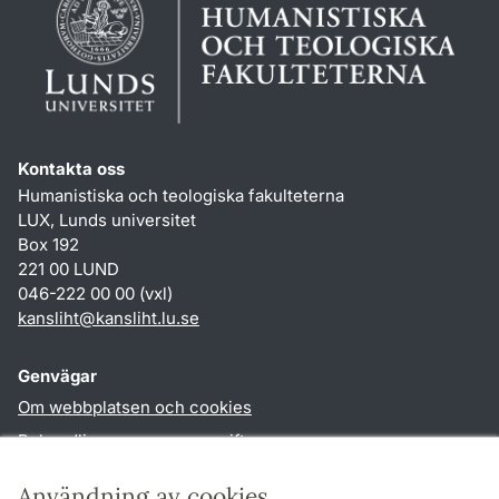
Kontakta oss
Humanistiska och teologiska fakulteterna
LUX, Lunds universitet
Box 192
221 00 LUND
046-222 00 00 (vxl)
kansliht
@
kansliht.lu
.
se
Genvägar
Om webbplatsen och cookies
Behandling av personuppgifter
Tillgänglighetsredogörelse
Användning av cookies