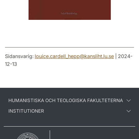
Sidansvarig:
louice.cardell_hepp
@
kansliht.lu
.
se
| 2024-
12-13
HUMANISTISKA OCH TEOLOGISKA FAKULTETERNA
INSTITUTIONER