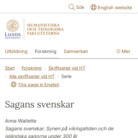
Hoppa till huvudinnehåll
Sök
English website
Utbildning
Forskning
Samverkan
Mer
Kontakt
Om fakulteterna
Start
Forskning
Skriftserier vid HT
Alla skriftserier vid HT
Serie
This page in English
Sagans svenskar
Anna Wallette
Sagans svenskar. Synen på vikingatiden och de
isländska sagorna under 300 år