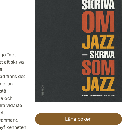
nga ”det
 att skriva
a
ad finns det
 mellan
stå
ka och
lra vidaste
ett
Låna boken
 Danmark,
nyfikenheten