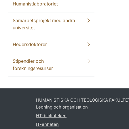
Humanistlaboratoriet
Samarbetsprojekt med andra
universitet
Hedersdoktorer
Stipendier och
forskningsresurser
HUMANISTISKA OCH TEOLOGISKA FAKULTE
Ledning och organisation
HT-biblioteken
IT-enheten