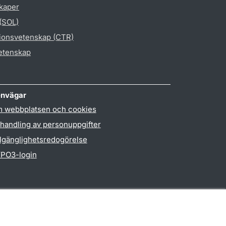
skaper
 (SOL)
gionsvetenskap (CTR)
vetenskap
nvägar
 webbplatsen och cookies
handling av personuppgifter
llgänglighetsredogörelse
PO3-login