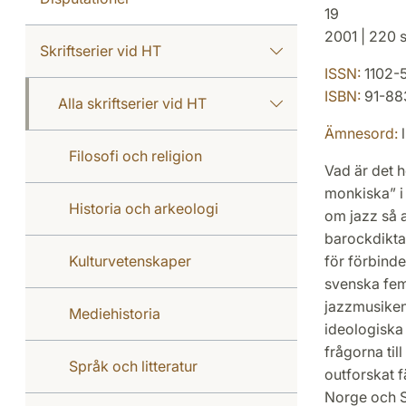
19
2001 | 220 s
Skriftserier vid HT
ISSN:
1102-
ISBN:
91-88
Alla skriftserier vid HT
Ämnesord:
l
Filosofi och religion
Vad är det h
monkiska” i
Historia och arkeologi
om jazz så a
barockdikta
Kulturvetenskaper
för förbind
svenska fem
jazzmusikens
Mediehistoria
ideologiska 
frågorna til
Språk och litteratur
outforskat f
Norge och S