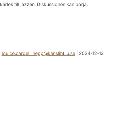
kärlek till jazzen. Diskussionen kan börja.
:
louice.cardell_hepp
@
kansliht.lu
.
se
| 2024-12-13