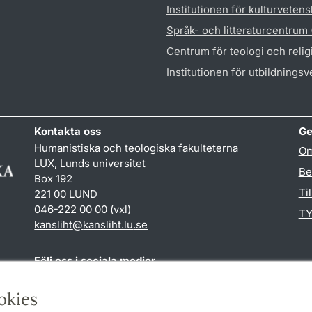
Institutionen för kulturveten
Språk- och litteraturcentrum
Centrum för teologi och reli
Institutionen för utbildnings
Kontakta oss
Ge
Humanistiska och teologiska fakulteterna
Om
LUX, Lunds universitet
Be
Box 192
Ti
221 00 LUND
046-222 00 00 (vxl)
TY
kansliht
@
kansliht.lu
.
se
Följ oss i sociala medier
Facebook
Youtube
okies