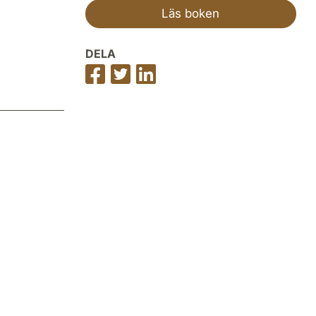
Läs boken
DELA
Dela
Dela
Dela
på
på
på
Facebook
Twitter
LinkedIn