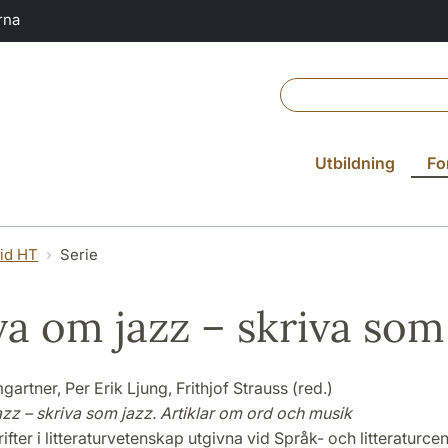
rna
Utbildning
Fo
vid HT
Serie
va om jazz – skriva som
artner, Per Erik Ljung, Frithjof Strauss (red.)
zz – skriva som jazz. Artiklar om ord och musik
ifter i litteraturvetenskap utgivna vid Språk- och litteraturce