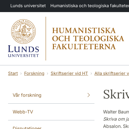
Hoppa till huvudinnehåll
Lunds universitet
Humanistiska och teologiska fakultete
Start
Forskning
Skriftserier vid HT
Alla skriftserier 
Skri
Vår forskning
Webb-TV
Walter Baumg
Skriva om ja
Absalon. Skr
Disputationer