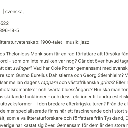
. | svenska,
5522
396-18-5
itteraturvetenskap: 1900-talet | musik: jazz
os Thelonious Monk som får en rad författare att försöka få
 ord – som om inte musiken var nog? Går det över huvud taget
tt det
svänger
? Vad har Cole Porter gemensamt med svensk
re som Gunno Eurelius Dahlstierna och Georg Stiernhielm? V
elser mellan dagens
rappare
och västafrikanska
griots
? Eller
tiotalsromantiker och svarta bluessångare? Hur ska man för
 skiftande funktioner – och dess relationer till andra estetis
uttrycksformer – i den bredare efterkrigskulturen? Från de al
l de mer specialiserade finns här ett fascinerande och i stort s
ält, som elva litteraturforskare och författare från Tyskland,
verige har kastat sig över. Gemensam för dem är den stora 