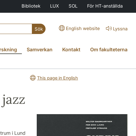
Bibliotek
LUX
SOL
För HT-anställda
English website
Lyssna
Sök
rskning
Samverkan
Kontakt
Om fakulteterna
This page in English
 jazz
ntrum i Lund