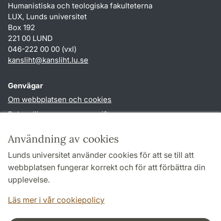
Humanistiska och teologiska fakulteterna
LUX, Lunds universitet
Box 192
221 00 LUND
046-222 00 00 (vxl)
kansliht
@
kansliht.lu
.
se
Genvägar
Om webbplatsen och cookies
Behandling av personuppgifter
Tillgänglighetsredogörelse
Användning av cookies
TYPO3-login
Lunds universitet använder cookies för att se till att
webbplatsen fungerar korrekt och för att förbättra din
Följ oss i sociala medier
upplevelse.
Facebook
Youtube
Läs mer i vår cookiepolicy