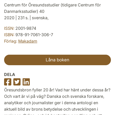
Centrum för Öresundsstudier (tidigare Centrum för
Danmarksstudier) 40
2020 | 231 s. | svenska,
ISSN:
2001-9874
ISBN:
978-91-7061-306-7
Förlag:
Makadam
Låna boken
DELA
Dela
Dela
Dela
på
på
på
Öresundsbron fyller 20 år! Vad har hänt under dessa år?
Facebook
Twitter
LinkedIn
Och vart är vi på väg? Danska och svenska forskare,
analytiker och journalister ger i denna antologi en
aktuell bild av brons betydelse och utvecklingen i