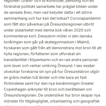
regionen. Gräns- och id-kontroller, pendling och ett
förändrat politiskt samarbete har präglat bilden under
de senaste åren, men vad betyder detta i ett större
sammanhang och hur kan det tolkas? Coronapandemin
som fått stor påverkan på Öresundsregionen utbröt
under slutarbetet med denna bok våren 2020 och
kommenteras kort. Dessutom möter vi den danska
tonåringen som går på skategymnasium i Malmö,
forskaren som gått från att demonstrera mot bron till att
hylla regionen, författaren som utforskat sin
transidentitet i Köpenhamn och en rad andra personer
som lever och verkar omkring Öresund. I sex essäer
utvecklar forskarna sin syn på hur Öresundsbron utgör
en gräns mellan två länder och inte bara en fast
förbindelse samt hur den nya benämningen Greater
Copenhagen anknyter till bron och berättelsen om
Öresundsregionen. De undersöker hur bron skapar nya
mönster för tillgänglighet, urbanisering och geografisk