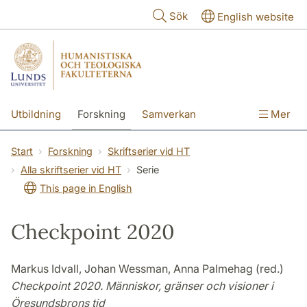
Hoppa till huvudinnehåll
Sök
English website
Utbildning
Forskning
Samverkan
Mer
Kontakt
Om fakulteterna
Start
Forskning
Skriftserier vid HT
Alla skriftserier vid HT
Serie
This page in English
Checkpoint 2020
Markus Idvall, Johan Wessman, Anna Palmehag (red.)
Checkpoint 2020. Människor, gränser och visioner i
Öresundsbrons tid