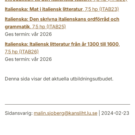
Italienska: Mat i italiensk litteratur
,
7,5 hp
(ITAB23)
Italienska: Den skrivna italienskans ordförråd och
grammatik
,
7,5 hp
(ITAB25)
Ges termin: vår 2026
Italienska: Italiensk litteratur från år 1300 till 1600
,
7,5 hp
(ITAB26)
Ges termin: vår 2026
Denna sida visar det aktuella utbildningsutbudet.
Sidansvarig:
malin.sjoberg
@
kansliht.lu
.
se
| 2024-02-23