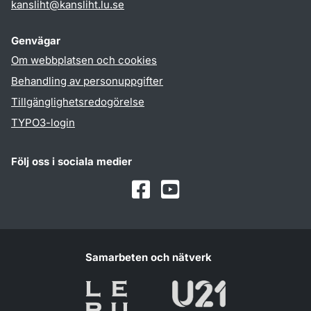
kansliht
@
kansliht.lu
.
se
Genvägar
Om webbplatsen och cookies
Behandling av personuppgifter
Tillgänglighetsredogörelse
TYPO3-login
Följ oss i sociala medier
Facebook
Youtube
Samarbeten och nätverk