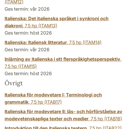
(ITAM12)
Ges termin: vår 2026
Italienska: Det italienska språket i synkroni och
diakroni
,
7,5 hp
(ITAM13)
Ges termin: höst 2026
Italienska: Italiensk litteratur
,
7,5 hp
(ITAM14)
Ges termin: vår 2026
Inlärning av italienska i ett flerspråkighetsperspektiv
,
7,5 hp
(ITAM15)
Ges termin: höst 2026
Övrigt
Italienska för modevetare I: Terminologi och
grammatik
,
7,5 hp
(ITAB17)
Italienska för modevetare II: läs- och hörförståelse av
modevetenskapliga texter och medier
,
7,5 hp
(ITAB18)
Introduktion till den italienska teatern
,
7,5 hp
(ITAB22)