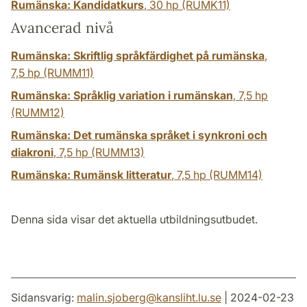
Rumänska: Kandidatkurs
,
30 hp
(RUMK11)
Avancerad nivå
Rumänska: Skriftlig språkfärdighet på rumänska
,
7,5 hp
(RUMM11)
Rumänska: Språklig variation i rumänskan
,
7,5 hp
(RUMM12)
Rumänska: Det rumänska språket i synkroni och
diakroni
,
7,5 hp
(RUMM13)
Rumänska: Rumänsk litteratur
,
7,5 hp
(RUMM14)
Denna sida visar det aktuella utbildningsutbudet.
Sidansvarig:
malin.sjoberg
@
kansliht.lu
.
se
| 2024-02-23