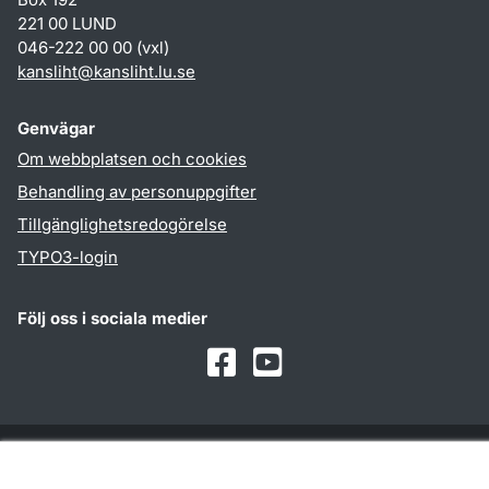
221 00 LUND
046-222 00 00 (vxl)
kansliht
@
kansliht.lu
.
se
Genvägar
Om webbplatsen och cookies
Behandling av personuppgifter
Tillgänglighetsredogörelse
TYPO3-login
Följ oss i sociala medier
Facebook
Youtube
Samarbeten och nätverk