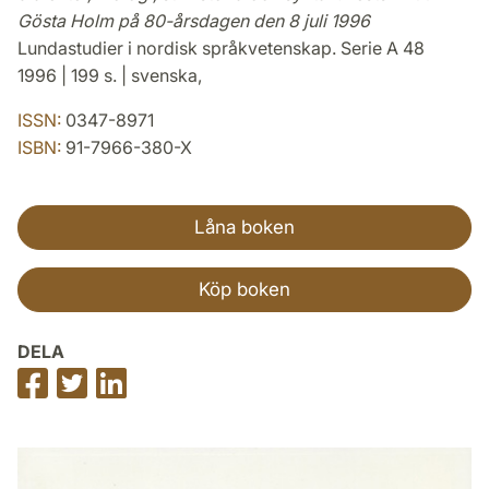
Gösta Holm på 80-årsdagen den 8 juli 1996
Lundastudier i nordisk språkvetenskap. Serie A 48
1996 | 199 s. | svenska,
ISSN:
0347-8971
ISBN:
91-7966-380-X
Låna boken
Köp boken
DELA
Dela
Dela
Dela
på
på
på
Facebook
Twitter
LinkedIn