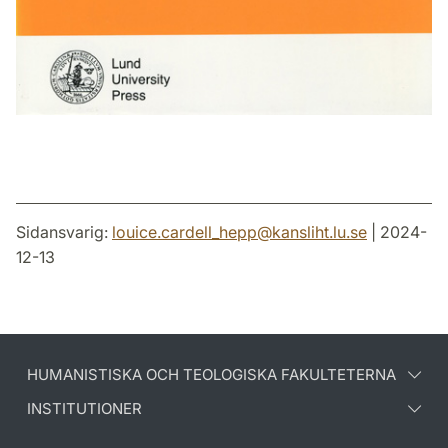
Sidansvarig:
louice.cardell_hepp
@
kansliht.lu
.
se
| 2024-
12-13
HUMANISTISKA OCH TEOLOGISKA FAKULTETERNA
INSTITUTIONER