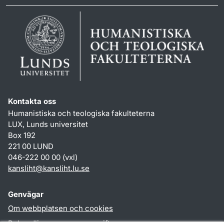
Kontakta oss
Humanistiska och teologiska fakulteterna
LUX, Lunds universitet
Box 192
221 00 LUND
046-222 00 00 (vxl)
kansliht
@
kansliht.lu
.
se
Genvägar
Om webbplatsen och cookies
Behandling av personuppgifter