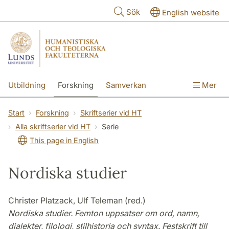
Hoppa till huvudinnehåll
Sök
English website
Utbildning
Forskning
Samverkan
Mer
Kontakt
Om fakulteterna
Start
Forskning
Skriftserier vid HT
Alla skriftserier vid HT
Serie
This page in English
Nordiska studier
Christer Platzack, Ulf Teleman (red.)
Nordiska studier. Femton uppsatser om ord, namn,
dialekter, filologi, stilhistoria och syntax. Festskrift till