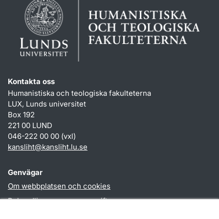
Kontakta oss
Humanistiska och teologiska fakulteterna
LUX, Lunds universitet
Box 192
221 00 LUND
046-222 00 00 (vxl)
kansliht
@
kansliht.lu
.
se
Genvägar
Om webbplatsen och cookies
Behandling av personuppgifter
Tillgänglighetsredogörelse