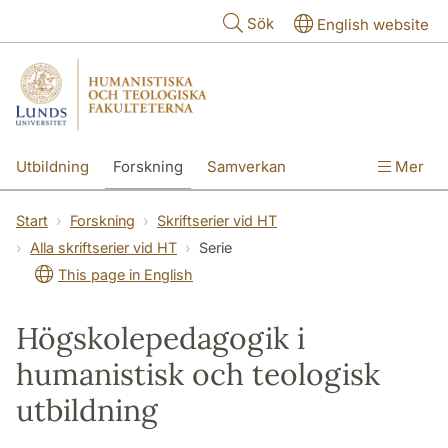
Hoppa till huvudinnehåll
Sök
English website
Utbildning
Forskning
Samverkan
Mer
Kontakt
Om fakulteterna
Start
Forskning
Skriftserier vid HT
Alla skriftserier vid HT
Serie
This page in English
Högskolepedagogik i
humanistisk och teologisk
utbildning