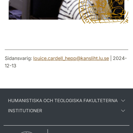
Sidansvarig:
louice.cardell_hepp
@
kansliht.lu
.
se
| 2024-
12-13
HUMANISTISKA OCH TEOLOGISKA FAKULTETERNA
INSTITUTIONER