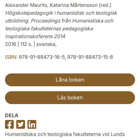
Alexander Maurits, Katarina Mårtensson (red.)
Högskolepedagogik i humanistisk och teologisk
utbildning. Proceedings från Humanistiska och
teologiska fakulteternas pedagogiska
inspirationskoferens 2014
2016 | 112 s. | svenska,
ISBN:
978-91-88473-16-5, 978-91-88473-15-8
Låna boken
Läs boken
DELA
Dela
Dela
Dela
på
på
på
Humanistiska och teologiska fakulteterna vid Lunds
Facebook
Twitter
LinkedIn