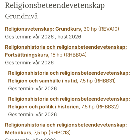
Religionsbeteendevetenskap
Grundnivå
Religionsvetenskap: Grundkurs
,
30 hp
(REVA10)
Ges termin: vår 2026 , höst 2026
Religionshistoria och religionsbeteendevetenskap:
Fortsättningskurs
,
15 hp
(RHBB04)
Ges termin: vår 2026
Religionshistoria och religionsbeteendevetenskap:
Religion och samhälle i nutid
,
7,5 hp
(RHBB31)
Ges termin: vår 2026
Religionshistoria och religionsbeteendevetenskap:
Religion och politik i historien
,
7,5 hp
(RHBB32)
Ges termin: vår 2026
Religionshistoria och religionsbeteendevetenskap:
Metodkurs
,
7,5 hp
(RHBC13)