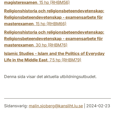
magisterexamen
,
15 hp
(RHBM56)
Religionshistoria och religionsbeteendevetenskap:
Religionsbeteendevetenskap - examensarbete för
masterexamen
,
15 hp
(RHBM66)
Religionshistoria och religionsbeteendevetenskap:
Religionsbeteendevetenskap - examensarbete för
masterexamen
,
30 hp
(RHBM76)
Islamic Studies - Islam and the Politics of Everyday
Life in the Middle East
,
7,5 hp
(RHBM79)
Denna sida visar det aktuella utbildningsutbudet.
Sidansvarig:
malin.sjoberg
@
kansliht.lu
.
se
| 2024-02-23