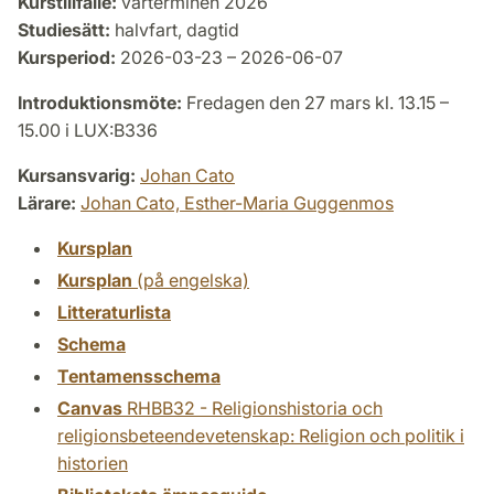
Kurstillfälle:
vårterminen 2026
Studiesätt:
halvfart, dagtid
Kursperiod:
2026-03-23 – 2026-06-07
Introduktionsmöte:
Fredagen den 27 mars kl. 13.15 –
15.00 i LUX:B336
Kursansvarig:
Johan Cato
Lärare:
Johan Cato,
Esther-Maria Guggenmos
Kursplan
Kursplan
(på engelska)
Litteraturlista
Schema
Tentamensschema
Canvas
RHBB32 - Religionshistoria och
religionsbeteendevetenskap: Religion och politik i
historien