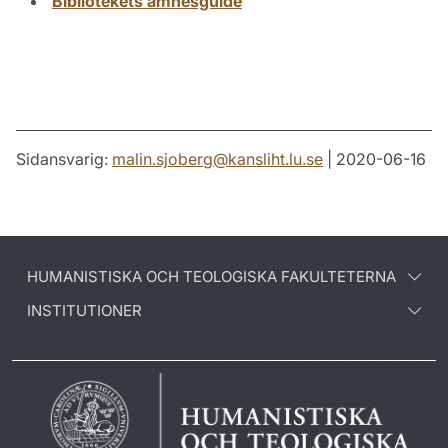
Bibliotekets ämnesguide
Sidansvarig:
malin.sjoberg
@
kansliht.lu
.
se
| 2020-06-16
HUMANISTISKA OCH TEOLOGISKA FAKULTETERNA
INSTITUTIONER