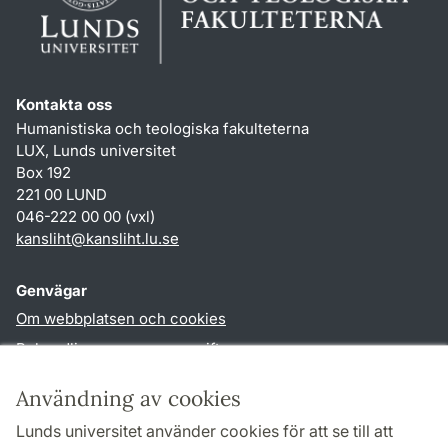
Kontakta oss
Humanistiska och teologiska fakulteterna
LUX, Lunds universitet
Box 192
221 00 LUND
046-222 00 00 (vxl)
kansliht
@
kansliht.lu
.
se
Genvägar
Om webbplatsen och cookies
Behandling av personuppgifter
Tillgänglighetsredogörelse
Användning av cookies
TYPO3-login
Lunds universitet använder cookies för att se till att