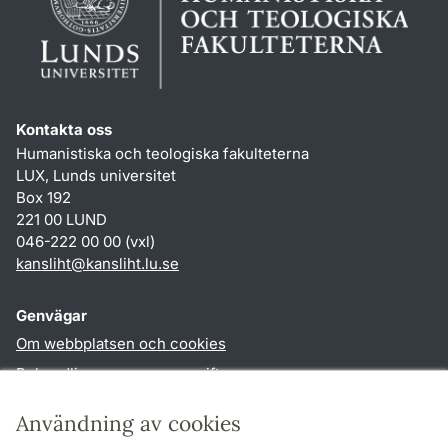
Kontakta oss
Humanistiska och teologiska fakulteterna
LUX, Lunds universitet
Box 192
221 00 LUND
046-222 00 00 (vxl)
kansliht
@
kansliht.lu
.
se
Genvägar
Om webbplatsen och cookies
Behandling av personuppgifter
Tillgänglighetsredogörelse
Användning av cookies
TYPO3-login