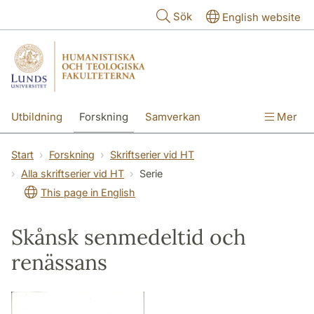
Hoppa till huvudinnehåll
Sök
English website
Utbildning
Forskning
Samverkan
Mer
Kontakt
Om fakulteterna
Start
Forskning
Skriftserier vid HT
Alla skriftserier vid HT
Serie
This page in English
Skånsk senmedeltid och
renässans