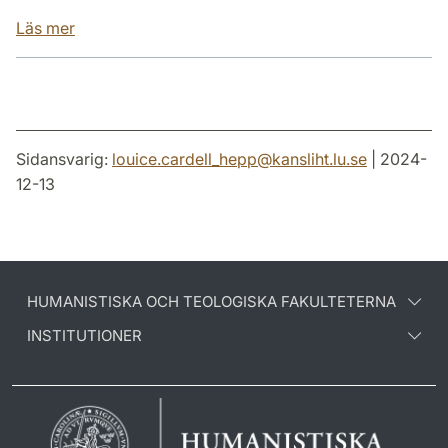
Läs mer
Sidansvarig:
louice.cardell_hepp
@
kansliht.lu
.
se
| 2024-
12-13
HUMANISTISKA OCH TEOLOGISKA FAKULTETERNA
INSTITUTIONER