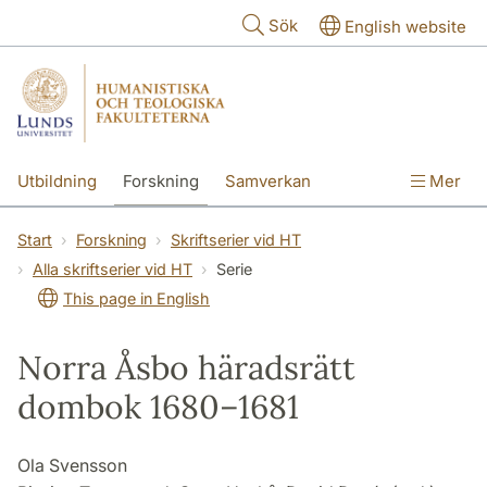
Hoppa till huvudinnehåll
Sök
English website
Utbildning
Forskning
Samverkan
Mer
Kontakt
Om fakulteterna
Start
Forskning
Skriftserier vid HT
Alla skriftserier vid HT
Serie
This page in English
Norra Åsbo häradsrätt
dombok 1680–1681
Ola Svensson