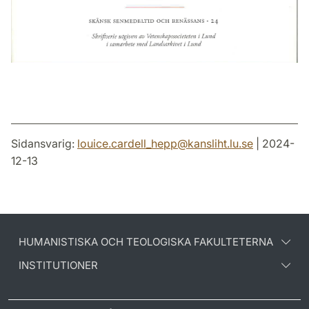
Sidansvarig:
louice.cardell_hepp
@
kansliht.lu
.
se
| 2024-
12-13
HUMANISTISKA OCH TEOLOGISKA FAKULTETERNA
INSTITUTIONER