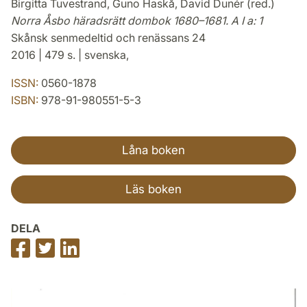
Birgitta Tuvestrand, Guno Haskå, David Dunér (red.)
Norra Åsbo häradsrätt dombok 1680–1681. A I a: 1
Skånsk senmedeltid och renässans 24
2016 | 479 s. | svenska,
ISSN:
0560-1878
ISBN:
978-91-980551-5-3
Låna boken
Läs boken
DELA
Dela
Dela
Dela
på
på
på
Facebook
Twitter
LinkedIn