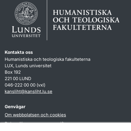
Kontakta oss
Humanistiska och teologiska fakulteterna
LUX, Lunds universitet
Box 192
221 00 LUND
046-222 00 00 (vxl)
kansliht
@
kansliht.lu
.
se
Genvägar
Om webbplatsen och cookies
Behandling av personuppgifter