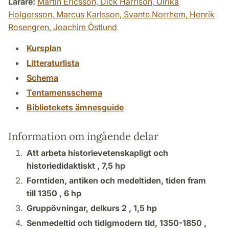
Lärare:
Martin Ericsson,
Dick Harrison,
Ulrika
Holgersson,
Marcus Karlsson,
Svante Norrhem,
Henrik
Rosengren,
Joachim Östlund
Kursplan
Litteraturlista
Schema
Tentamensschema
Bibliotekets ämnesguide
Information om ingående delar
Att arbeta historievetenskapligt och
historiedidaktiskt ,
7,5 hp
Forntiden, antiken och medeltiden, tiden fram
till 1350 ,
6 hp
Gruppövningar, delkurs 2 ,
1,5 hp
Senmedeltid och tidigmodern tid, 1350-1850 ,