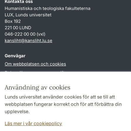
Kontakta oss
Humanistiska och teologiska fakulteterna
LUX, Lunds universitet
Box 192
221 00 LUND
046-222 00 00 (vxl)
kansliht
@
kansliht.lu
.
se
Genvägar
Om webbplatsen och cookies
Behandling av personuppgifter
Tillgänglighetsredogörelse
Användning av cookies
TYPO3-login
Lunds universitet använder cookies för att se till att
webbplatsen fungerar korrekt och för att förbättra din
Följ oss i sociala medier
upplevelse.
Facebook
Youtube
Läs mer i vår cookiepolicy