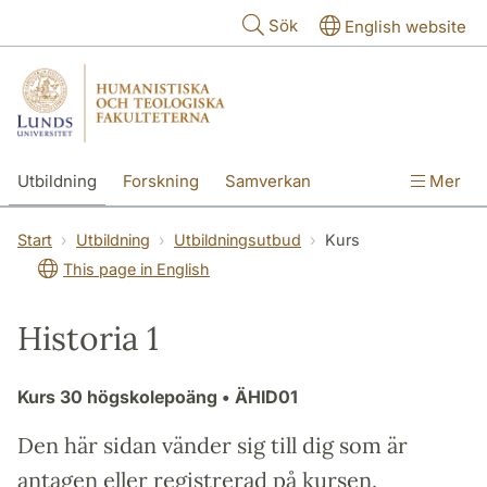
Hoppa till huvudinnehåll
Sök
English website
Utbildning
Forskning
Samverkan
Mer
Kontakt
Om fakulteterna
Start
Utbildning
Utbildningsutbud
Kurs
This page in English
Historia 1
Kurs
30 högskolepoäng
• ÄHID01
Den här sidan vänder sig till dig som är
antagen eller registrerad på kursen.