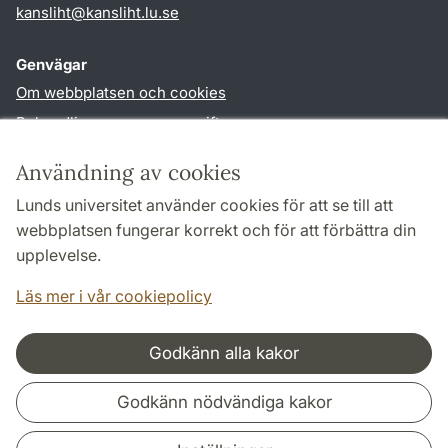
kansliht
@
kansliht.lu
.
se
Genvägar
Om webbplatsen och cookies
Behandling av personuppgifter
Tillgänglighetsredogörelse
Användning av cookies
TYPO3-login
Lunds universitet använder cookies för att se till att
webbplatsen fungerar korrekt och för att förbättra din
Följ oss i sociala medier
upplevelse.
Facebook
Youtube
Läs mer i vår cookiepolicy
Godkänn alla kakor
Samarbeten och nätverk
Godkänn nödvändiga kakor