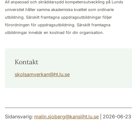
All anpassad och skräddarsydd kompetensutveckling på Lunds
universitet håller samma akademiska kvalitet som ordinarie
utbildning. Särskilt framtagna uppdragsutbildningar följer
förordningen för uppdragsutbildning. Särskilt framtagna
utbildningar innebär en kostnad för din organisation.
Kontakt
skolsamverkan
@
ht.lu
.
se
Sidansvarig:
malin.sjoberg
@
kansliht.lu
.
se
| 2026-06-23