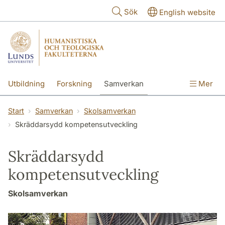
Hoppa till huvudinnehåll
Sök
English website
Utbildning
Forskning
Samverkan
Mer
Kontakt
Om fakulteterna
Start
Samverkan
Skolsamverkan
Skräddarsydd kompetensutveckling
Skräddarsydd
kompetensutveckling
Skolsamverkan