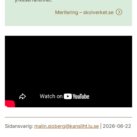
Meritering – skolverket.se
Sidansvarig:
malin.sjoberg
@
kansliht.lu
.
se
| 2026-06-22