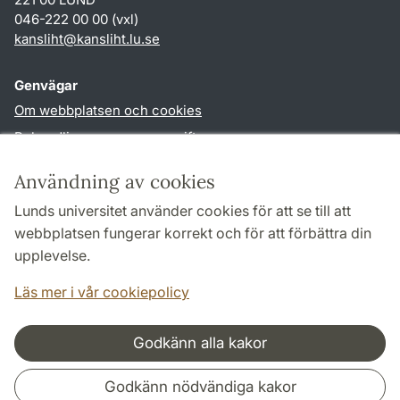
046-222 00 00 (vxl)
kansliht
@
kansliht.lu
.
se
Genvägar
Om webbplatsen och cookies
Behandling av personuppgifter
Tillgänglighetsredogörelse
Användning av cookies
TYPO3-login
Lunds universitet använder cookies för att se till att
webbplatsen fungerar korrekt och för att förbättra din
Följ oss i sociala medier
upplevelse.
Facebook
Youtube
Läs mer i vår cookiepolicy
Godkänn alla kakor
Samarbeten och nätverk
Godkänn nödvändiga kakor