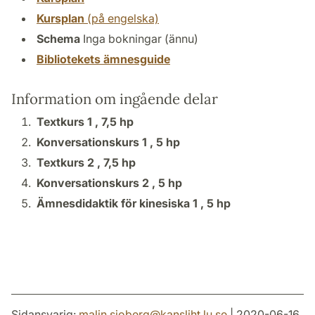
Kursplan
(på engelska)
Schema
Inga bokningar (ännu)
Bibliotekets ämnesguide
Information om ingående delar
Textkurs 1 ,
7,5 hp
Konversationskurs 1 ,
5 hp
Textkurs 2 ,
7,5 hp
Konversationskurs 2 ,
5 hp
Ämnesdidaktik för kinesiska 1 ,
5 hp
Sidansvarig:
malin.sjoberg
@
kansliht.lu
.
se
| 2020-06-16