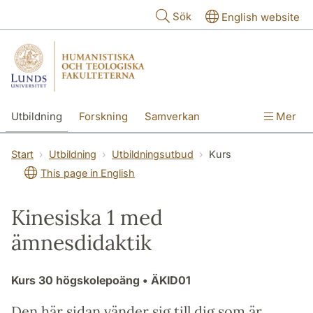
Hoppa till huvudinnehåll
Sök
English website
Utbildning
Forskning
Samverkan
Mer
Kontakt
Om fakulteterna
Start
Utbildning
Utbildningsutbud
Kurs
This page in English
Kinesiska 1 med
ämnesdidaktik
Kurs
30 högskolepoäng
• ÄKID01
Den här sidan vänder sig till dig som är