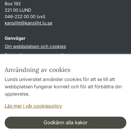
Box 192
221 00 LUND
046-222 00 00 (vxl)
kansliht
@
kansliht.lu
.
se
Genvägar
Om webbplatsen och cookies
Behandling av personuppgifter
Tillgänglighetsredogörelse
Användning av cookies
TYPO3-login
Lunds universitet använder cookies för att se till att
webbplatsen fungerar korrekt och för att förbättra din
Följ oss i sociala medier
upplevelse.
Facebook
Youtube
Läs mer i vår cookiepolicy
Godkänn alla kakor
Samarbeten och nätverk