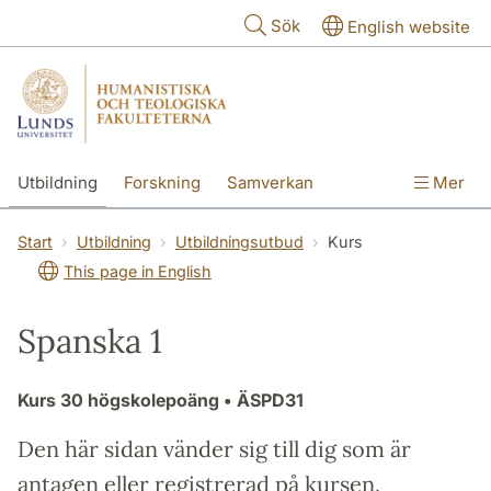
Hoppa till huvudinnehåll
Sök
English website
Utbildning
Forskning
Samverkan
Mer
Kontakt
Om fakulteterna
Start
Utbildning
Utbildningsutbud
Kurs
This page in English
Spanska 1
Kurs
30 högskolepoäng
• ÄSPD31
Den här sidan vänder sig till dig som är
antagen eller registrerad på kursen.