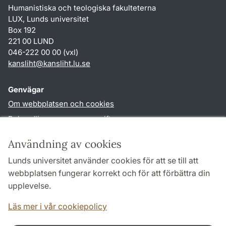
Humanistiska och teologiska fakulteterna
LUX, Lunds universitet
Box 192
221 00 LUND
046-222 00 00 (vxl)
kansliht
@
kansliht.lu
.
se
Genvägar
Om webbplatsen och cookies
Behandling av personuppgifter
Tillgänglighetsredogörelse
Användning av cookies
TYPO3-login
Lunds universitet använder cookies för att se till att
webbplatsen fungerar korrekt och för att förbättra din
Följ oss i sociala medier
upplevelse.
Facebook
Youtube
Läs mer i vår cookiepolicy