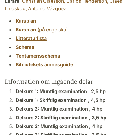
Lärare:
Christian Claesson,
Carlos Henderson,
Claes
Lindskog,
Antonio Vázquez
Kursplan
Kursplan
(på engelska)
Litteraturlista
Schema
Tentamensschema
Bibliotekets ämnesguide
Information om ingående delar
Delkurs 1: Muntlig examination ,
2,5 hp
Delkurs 1: Skriftlig examination ,
4,5 hp
Delkurs 2: Muntlig examination ,
4 hp
Delkurs 2: Skriftlig examination ,
3,5 hp
Delkurs 3: Muntlig examination ,
4 hp
Delkurs 3: Skriftlig examination ,
3,5 hp