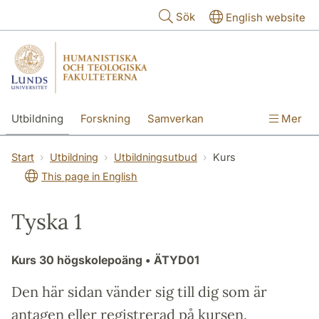
Hoppa till huvudinnehåll
Sök
English website
Utbildning
Forskning
Samverkan
Mer
Kontakt
Om fakulteterna
Start
Utbildning
Utbildningsutbud
Kurs
This page in English
Tyska 1
Kurs
30 högskolepoäng
• ÄTYD01
Den här sidan vänder sig till dig som är
antagen eller registrerad på kursen.