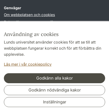
Genvägar
Om webbplatsen och cookies
Behandling av personuppgifter
Tillgänglighetsredogörelse
Användning av cookies
TYPO3-login
Lunds universitet använder cookies för att se till att
webbplatsen fungerar korrekt och för att förbättra din
Följ oss i sociala medier
upplevelse.
Facebook
Youtube
Läs mer i vår cookiepolicy
Godkänn alla kakor
Samarbeten och nätverk
Godkänn nödvändiga kakor
Inställningar