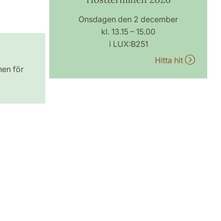
Onsdagen den 2 december
kl. 13.15 – 15.00
i LUX:B251
Hitta hit
nen för