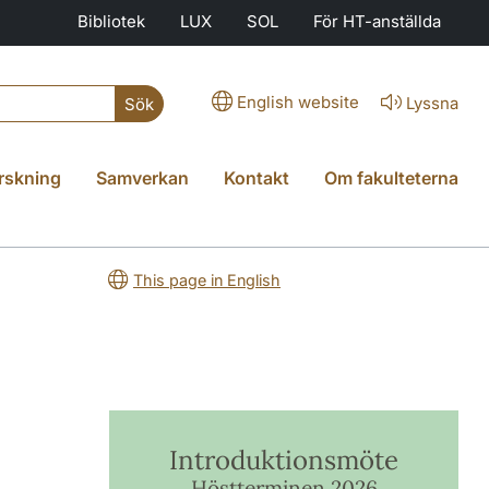
Bibliotek
LUX
SOL
För HT-anställda
English website
Lyssna
Sök
rskning
Samverkan
Kontakt
Om fakulteterna
This page in English
Introduktionsmöte
Höstterminen 2026