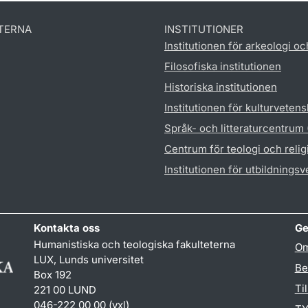
TERNA
INSTITUTIONER
Institutionen för arkeologi oc
Filosofiska institutionen
Historiska institutionen
Institutionen för kulturveten
Språk- och litteraturcentrum
Centrum för teologi och reli
Institutionen för utbildnings
Kontakta oss
Ge
Humanistiska och teologiska fakulteterna
Om
LUX, Lunds universitet
Be
Box 192
Ti
221 00 LUND
046-222 00 00 (vxl)