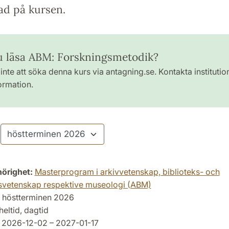
ad på kursen.
du läsa ABM: Forskningsmetodik?
inte att söka denna kurs via antagning.se. Kontakta institutio
ormation.
hörighet:
Masterprogram i arkivvetenskap, biblioteks- och
svetenskap respektive museologi (ABM)
höstterminen 2026
heltid, dagtid
2026-12-02 – 2027-01-17