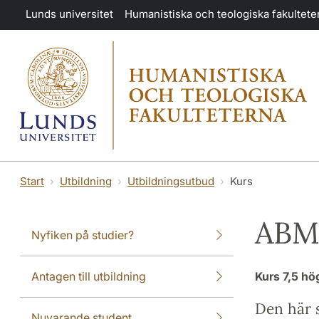
Hoppa till huvudinnehåll
Lunds universitet
Humanistiska och teologiska fakultete
Start
Utbildning
Utbildningsutbud
Kurs
ABM:
Nyfiken på studier?
Antagen till utbildning
Kurs
7,5 h
Den här s
Nuvarande student