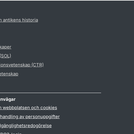
h antikens historia
skaper
 (SOL)
gionsvetenskap (CTR)
vetenskap
nvägar
 webbplatsen och cookies
handling av personuppgifter
llgänglighetsredogörelse