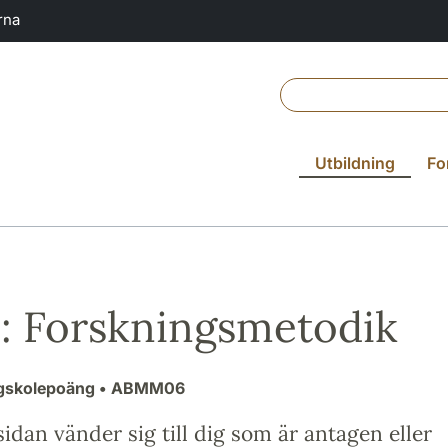
rna
Utbildning
Fo
 Forskningsmetodik
ögskolepoäng
• ABMM06
idan vänder sig till dig som är antagen eller