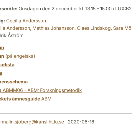
onsmöte:
Onsdagen den 2 december kl. 13.15 – 15.00 i LUX:B2
ig:
Cecilia Andersson
lia Andersson,
Mathias Johansson,
Claes Lindskog,
Sara Mör
drik Åström
an
an
(på engelska)
turlista
a
mensschema
s
ABMM06 - ABM: Forskningsmetodik
tekets ämnesguide
ABM
:
malin.sjoberg
@
kansliht.lu
.
se
| 2020-06-16