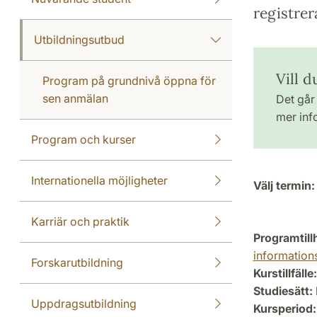
registrer
Utbildningsutbud
Vill 
Program på grundnivå öppna för
sen anmälan
Det går 
mer inf
Program och kurser
Internationella möjligheter
Välj termin:
Karriär och praktik
Programtill
information
Forskarutbildning
Kurstillfälle:
Studiesätt:
Uppdragsutbildning
Kursperiod: