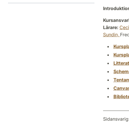
Introdukti
Kursansvar
Lärare:
Ceci
Sundin,
Fre
Kurspl
Kurspl
Littera
Schem
Tenta
Canva
Biblio
Sidansvarig