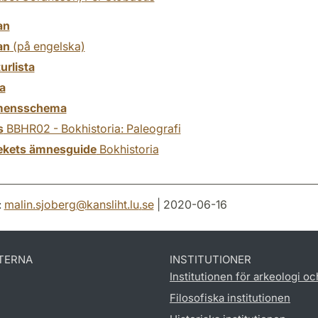
an
an
(på engelska)
turlista
a
mensschema
s
BBHR02 - Bokhistoria: Paleografi
tekets ämnesguide
Bokhistoria
:
malin.sjoberg
@
kansliht.lu
.
se
| 2020-06-16
TERNA
INSTITUTIONER
Institutionen för arkeologi oc
Filosofiska institutionen