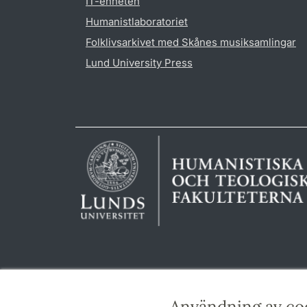
IT-enheten
Humanistlaboratoriet
Folklivsarkivet med Skånes musiksamlingar
Lund University Press
Användning av co