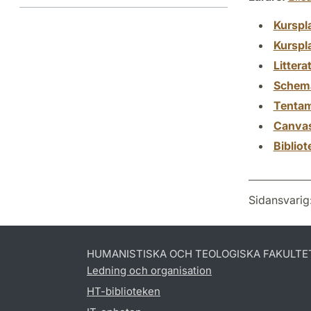
Kurspl
Kurspl
Littera
Schem
Tenta
Canva
Biblio
Sidansvarig
HUMANISTISKA OCH TEOLOGISKA FAKULTE
Ledning och organisation
HT-biblioteken