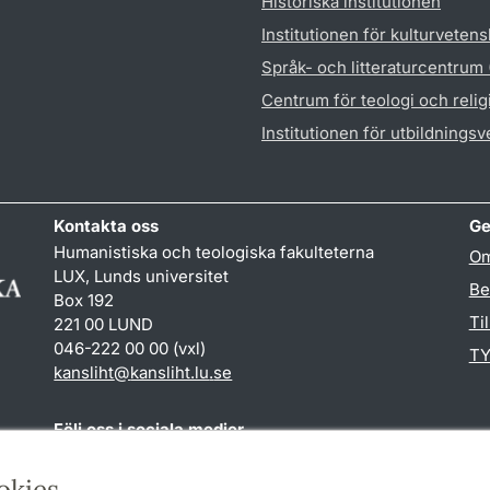
Historiska institutionen
Institutionen för kulturveten
Språk- och litteraturcentrum
Centrum för teologi och reli
Institutionen för utbildnings
Kontakta oss
Ge
Humanistiska och teologiska fakulteterna
Om
LUX, Lunds universitet
Be
Box 192
Ti
221 00 LUND
046-222 00 00 (vxl)
TY
kansliht
@
kansliht.lu
.
se
Följ oss i sociala medier
Facebook
Youtube
okies