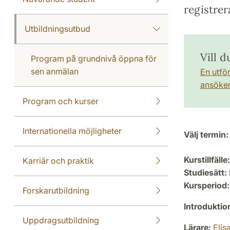
registrer
Utbildningsutbud
Vill d
Program på grundnivå öppna för
sen anmälan
En utfö
ansöker 
Program och kurser
Internationella möjligheter
Välj termin:
Kurstillfälle:
Karriär och praktik
Studiesätt:
Kursperiod:
Forskarutbildning
Introdukti
Uppdragsutbildning
Lärare:
Elis