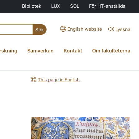
Bibliotek
LUX
SOL
För HT-anställda
English website
Lyssna
Sök
rskning
Samverkan
Kontakt
Om fakulteterna
This page in English