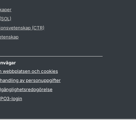
skaper
 (SOL)
gionsvetenskap (CTR)
vetenskap
nvägar
 webbplatsen och cookies
handling av personuppgifter
llgänglighetsredogörelse
PO3-login