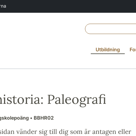
rna
Utbildning
Fo
istoria: Paleografi
ögskolepoäng
• BBHR02
idan vänder sig till dig som är antagen eller