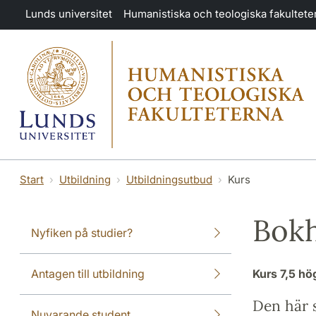
Hoppa till huvudinnehåll
Lunds universitet
Humanistiska och teologiska fakultete
Start
Utbildning
Utbildningsutbud
Kurs
Bokh
Nyfiken på studier?
Antagen till utbildning
Kurs
7,5 h
Den här s
Nuvarande student