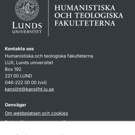
Kontakta oss
Humanistiska och teologiska fakulteterna
LUX, Lunds universitet
Box 192
221 00 LUND
046-222 00 00 (vxl)
kansliht
@
kansliht.lu
.
se
Genvägar
Om webbplatsen och cookies
Behandling av personuppgifter
Tillgänglighetsredogörelse