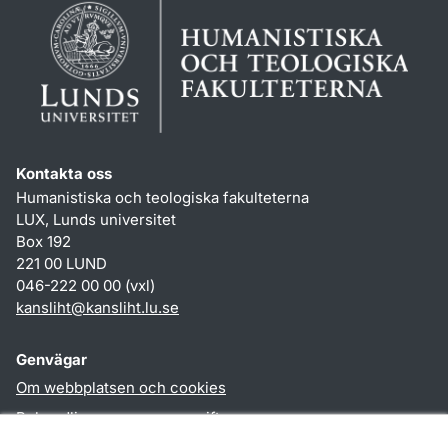
Kontakta oss
Humanistiska och teologiska fakulteterna
LUX, Lunds universitet
Box 192
221 00 LUND
046-222 00 00 (vxl)
kansliht
@
kansliht.lu
.
se
Genvägar
Om webbplatsen och cookies
Behandling av personuppgifter
Tillgänglighetsredogörelse