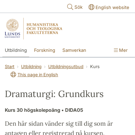
Hoppa till huvudinnehåll
Sök
English website
Utbildning
Forskning
Samverkan
Mer
Kontakt
Om fakulteterna
Start
Utbildning
Utbildningsutbud
Kurs
This page in English
Dramaturgi: Grundkurs
Kurs
30 högskolepoäng
• DIDA05
Den här sidan vänder sig till dig som är
antagen eller registrerad på kursen.