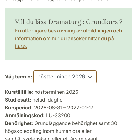
Vill du läsa Dramaturgi: Grundkurs ?
En utförligare beskrivning av utbildningen och
information om hur du ansöker hittar du på
lu.se.
Välj termin:
Kurstillfälle:
höstterminen 2026
Studiesätt:
heltid, dagtid
Kursperiod:
2026-08-31 – 2027-01-17
Anmälningskod:
LU-33200
Behörighet:
Grundläggande behörighet samt 30
högskolepoäng inom humaniora eller
samhällsvetenskap, eller ett års relevant