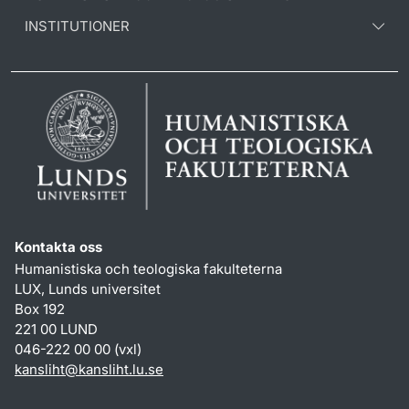
INSTITUTIONER
Kontakta oss
Humanistiska och teologiska fakulteterna
LUX, Lunds universitet
Box 192
221 00 LUND
046-222 00 00 (vxl)
kansliht
@
kansliht.lu
.
se