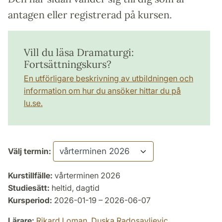
antagen eller registrerad på kursen.
Vill du läsa Dramaturgi:
Fortsättningskurs?
En utförligare beskrivning av utbildningen och
information om hur du ansöker hittar du på
lu.se.
Välj termin:
Kurstillfälle:
vårterminen 2026
Studiesätt:
heltid, dagtid
Kursperiod:
2026-01-19 – 2026-06-07
Lärare:
Rikard Loman,
Duska Radosavljevic