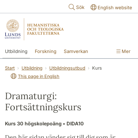
Hoppa till huvudinnehåll
Sök
English website
Utbildning
Forskning
Samverkan
Mer
Kontakt
Om fakulteterna
Start
Utbildning
Utbildningsutbud
Kurs
This page in English
Dramaturgi:
Fortsättningskurs
Kurs
30 högskolepoäng
• DIDA10
Den här sidan vänder sig till dig som är