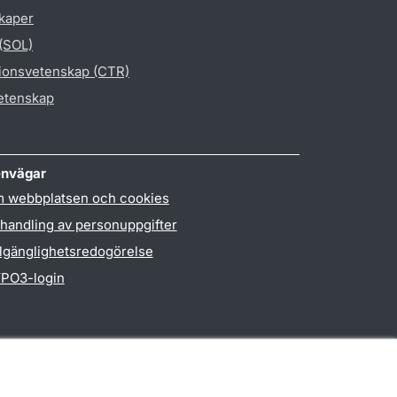
skaper
 (SOL)
gionsvetenskap (CTR)
vetenskap
nvägar
 webbplatsen och cookies
handling av personuppgifter
llgänglighetsredogörelse
PO3-login