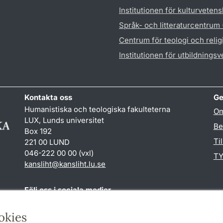
Institutionen för kulturveten
Språk- och litteraturcentrum
Centrum för teologi och reli
Institutionen för utbildnings
Kontakta oss
Ge
Humanistiska och teologiska fakulteterna
Om
LUX, Lunds universitet
Be
Box 192
Ti
221 00 LUND
046-222 00 00 (vxl)
TY
kansliht
@
kansliht.lu
.
se
Följ oss i sociala medier
Facebook
Youtube
okies