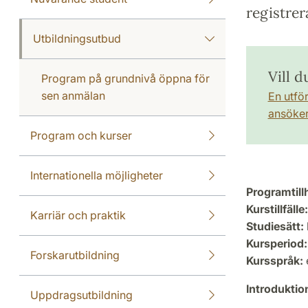
registrer
Utbildningsutbud
Vill d
Program på grundnivå öppna för
sen anmälan
En utfö
ansöker 
Program och kurser
Internationella möjligheter
Programtill
Kurstillfälle:
Karriär och praktik
Studiesätt:
Kursperiod:
Forskarutbildning
Kursspråk:
Introdukti
Uppdragsutbildning