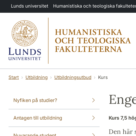
Hoppa till huvudinnehåll
Lunds universitet
Humanistiska och teologiska fakultete
Start
Utbildning
Utbildningsutbud
Kurs
Enge
Nyfiken på studier?
Antagen till utbildning
Kurs
7,5 h
Den här s
Nuvarande student