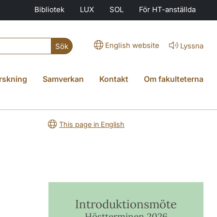
Bibliotek
LUX
SOL
För HT-anställda
English website
Lyssna
Sök
rskning
Samverkan
Kontakt
Om fakulteterna
This page in English
Introduktionsmöte
Höstterminen 2026