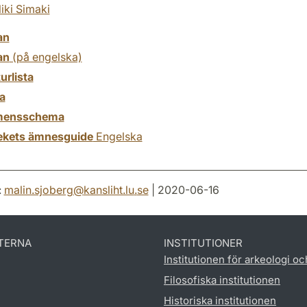
liki Simaki
an
an
(på engelska)
turlista
a
mensschema
tekets ämnesguide
Engelska
:
malin.sjoberg
@
kansliht.lu
.
se
| 2020-06-16
TERNA
INSTITUTIONER
Institutionen för arkeologi oc
Filosofiska institutionen
Historiska institutionen