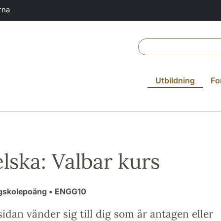
rna
Utbildning
Fo
lska: Valbar kurs
ögskolepoäng
• ENGG10
idan vänder sig till dig som är antagen eller