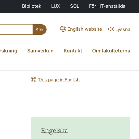
Bibliotek
LUX
SOL
För HT-anställda
English website
Lyssna
Sök
rskning
Samverkan
Kontakt
Om fakulteterna
This page in English
Engelska