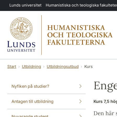
Hoppa till huvudinnehåll
Lunds universitet
Humanistiska och teologiska fakultete
Start
Utbildning
Utbildningsutbud
Kurs
Enge
Nyfiken på studier?
Antagen till utbildning
Kurs
7,5 h
Den här s
Nuvarande student