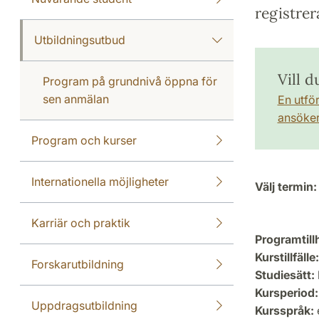
registrer
Utbildningsutbud
Vill d
Program på grundnivå öppna för
sen anmälan
En utfö
ansöker 
Program och kurser
Internationella möjligheter
Välj termin:
Karriär och praktik
Programtill
Kurstillfälle:
Forskarutbildning
Studiesätt:
Kursperiod:
Uppdragsutbildning
Kursspråk: