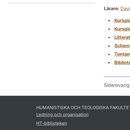
Lärare:
Davi
Kurspl
Kurspl
Littera
Schem
Tenta
Biblio
Sidansvarig
HUMANISTISKA OCH TEOLOGISKA FAKULTE
Ledning och organisation
HT-biblioteken