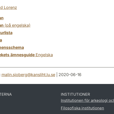
d Lorenz
an
an
(på engelska)
turlista
a
mensschema
tekets ämnesguide
Engelska
:
malin.sjoberg
@
kansliht.lu
.
se
| 2020-06-16
TERNA
INSTITUTIONER
Institutionen för arkeologi oc
Filosofiska institutionen