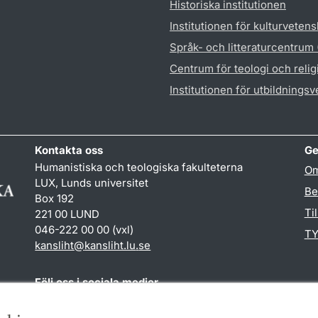
Historiska institutionen
Institutionen för kulturveten
Språk- och litteraturcentrum
Centrum för teologi och reli
Institutionen för utbildnings
Kontakta oss
Ge
Humanistiska och teologiska fakulteterna
Om
LUX, Lunds universitet
Be
Box 192
Ti
221 00 LUND
046-222 00 00 (vxl)
TY
kansliht
@
kansliht.lu
.
se
Följ oss i sociala medier
Facebook
Youtube