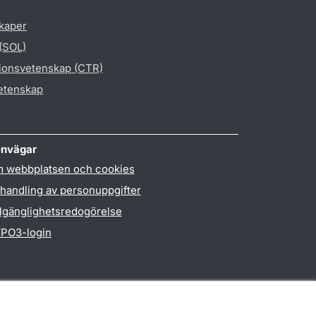
skaper
 (SOL)
gionsvetenskap (CTR)
vetenskap
nvägar
 webbplatsen och cookies
handling av personuppgifter
llgänglighetsredogörelse
PO3-login