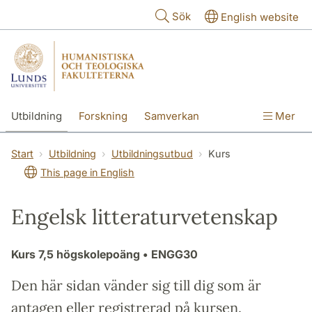
Hoppa till huvudinnehåll
Sök
English website
Utbildning
Forskning
Samverkan
Mer
Kontakt
Om fakulteterna
Start
Utbildning
Utbildningsutbud
Kurs
This page in English
Engelsk litteraturvetenskap
Kurs
7,5 högskolepoäng
• ENGG30
Den här sidan vänder sig till dig som är
antagen eller registrerad på kursen.