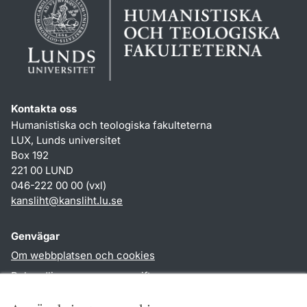
Kontakta oss
Humanistiska och teologiska fakulteterna
LUX, Lunds universitet
Box 192
221 00 LUND
046-222 00 00 (vxl)
kansliht
@
kansliht.lu
.
se
Genvägar
Om webbplatsen och cookies
Behandling av personuppgifter
Tillgänglighetsredogörelse