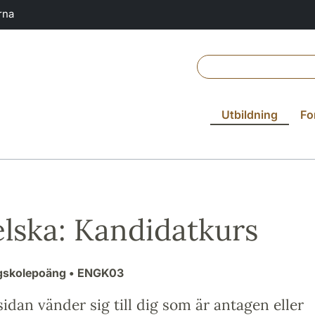
rna
Utbildning
Fo
lska: Kandidatkurs
gskolepoäng
• ENGK03
idan vänder sig till dig som är antagen eller