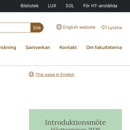
Bibliotek
LUX
SOL
För HT-anställda
English website
Lyssna
Sök
rskning
Samverkan
Kontakt
Om fakulteterna
This page in English
Introduktionsmöte
Höstterminen 2026