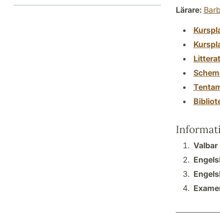
Lärare:
Barb
Kurspl
Kurspl
Littera
Schem
Tenta
Biblio
Informat
Valbar 
Engels
Engels
Examen