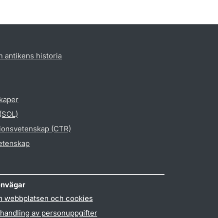
h antikens historia
skaper
 (SOL)
gionsvetenskap (CTR)
vetenskap
nvägar
 webbplatsen och cookies
handling av personuppgifter