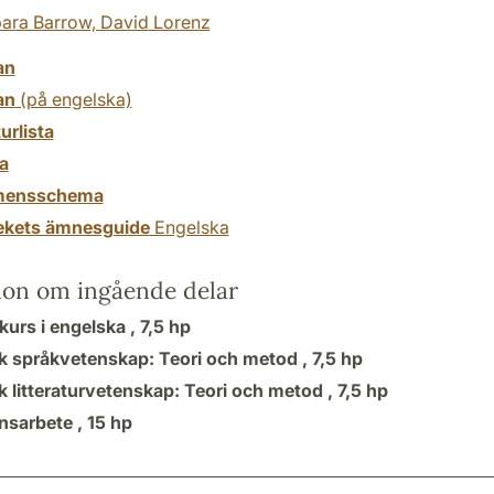
ara Barrow,
David Lorenz
an
an
(på engelska)
turlista
a
mensschema
tekets ämnesguide
Engelska
ion om ingående delar
kurs i engelska ,
7,5 hp
k språkvetenskap: Teori och metod ,
7,5 hp
k litteraturvetenskap: Teori och metod ,
7,5 hp
sarbete ,
15 hp