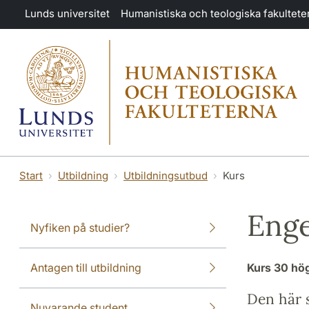
Hoppa till huvudinnehåll
Lunds universitet
Humanistiska och teologiska fakultete
Start
Utbildning
Utbildningsutbud
Kurs
Enge
Nyfiken på studier?
Antagen till utbildning
Kurs
30 hö
Den här s
Nuvarande student