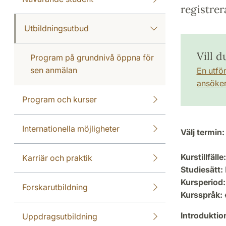
registrer
Utbildningsutbud
Vill 
Program på grundnivå öppna för
sen anmälan
En utfö
ansöker 
Program och kurser
Internationella möjligheter
Välj termin:
Kurstillfälle:
Karriär och praktik
Studiesätt:
Kursperiod:
Forskarutbildning
Kursspråk:
Introdukti
Uppdragsutbildning