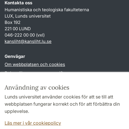
Kontakta oss
Humanistiska och teologiska fakulteterna
LUX, Lunds universitet
Box 192
221 00 LUND
046-222 00 00 (vxl)
kansliht
@
kansliht.lu
.
se
Genvägar
Om webbplatsen och cookies
Behandling av personuppgifter
Tillgänglighetsredogörelse
Användning av cookies
TYPO3-login
Lunds universitet använder cookies för att se till att
webbplatsen fungerar korrekt och för att förbättra din
Följ oss i sociala medier
upplevelse.
Facebook
Youtube
Läs mer i vår cookiepolicy