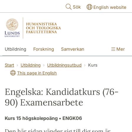
Hoppa till huvudinnehåll
Sök
English website
Utbildning
Forskning
Samverkan
Mer
Kontakt
Om fakulteterna
Start
Utbildning
Utbildningsutbud
Kurs
This page in English
Engelska: Kandidatkurs (76-
90) Examensarbete
Kurs
15 högskolepoäng
• ENGK06
Den här sidan vänder sig till dig som är