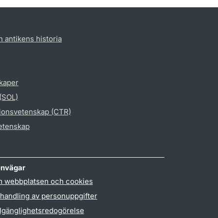
h antikens historia
skaper
 (SOL)
gionsvetenskap (CTR)
vetenskap
nvägar
 webbplatsen och cookies
handling av personuppgifter
llgänglighetsredogörelse