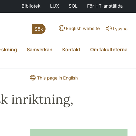
Bibliotek
LUX
SOL
För HT-anställda
English website
Lyssna
Sök
rskning
Samverkan
Kontakt
Om fakulteterna
This page in English
k inriktning,