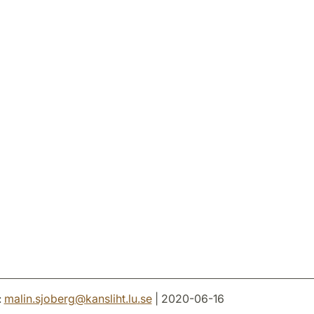
:
malin.sjoberg
@
kansliht.lu
.
se
| 2020-06-16