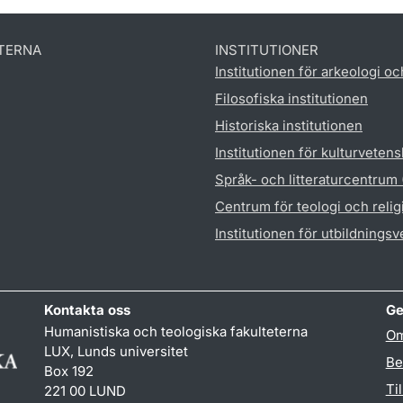
TERNA
INSTITUTIONER
Institutionen för arkeologi oc
Filosofiska institutionen
Historiska institutionen
Institutionen för kulturveten
Språk- och litteraturcentrum
Centrum för teologi och reli
Institutionen för utbildnings
Kontakta oss
Ge
Humanistiska och teologiska fakulteterna
Om
LUX, Lunds universitet
Be
Box 192
Ti
221 00 LUND