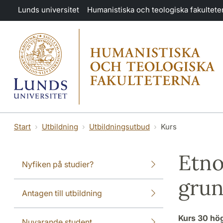
Hoppa till huvudinnehåll
Lunds universitet
Humanistiska och teologiska fakultete
Start
Utbildning
Utbildningsutbud
Kurs
Etno
Nyfiken på studier?
grun
Antagen till utbildning
Kurs
30 hö
Nuvarande student