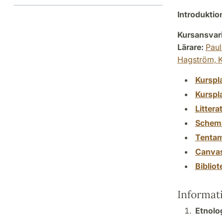
Introdukti
Kursansvar
Lärare:
Paul
Hagström,
K
Kurspl
Kurspl
Littera
Schem
Tenta
Canva
Biblio
Informat
Etnolo