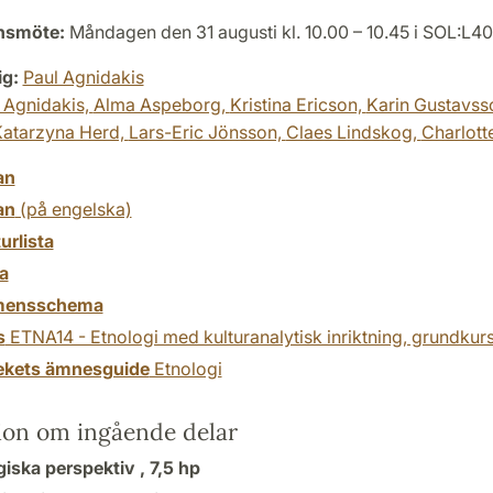
onsmöte:
Måndagen den 31 augusti kl. 10.00 – 10.45 i SOL:L4
ig:
Paul Agnidakis
 Agnidakis,
Alma Aspeborg,
Kristina Ericson,
Karin Gustavss
atarzyna Herd,
Lars-Eric Jönsson,
Claes Lindskog,
Charlott
an
an
(på engelska)
turlista
a
mensschema
s
ETNA14 - Etnologi med kulturanalytisk inriktning, grundkur
tekets ämnesguide
Etnologi
ion om ingående delar
giska perspektiv ,
7,5 hp