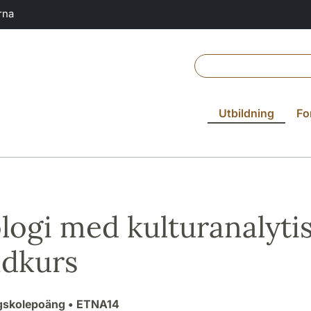
rna
Utbildning
Fo
logi med kulturanalytis
dkurs
gskolepoäng
• ETNA14