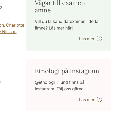
Vägar till examen –
03
ämne
Vill du ta kandidatexamen i detta
on,
Charlotte
ämne? Läs mer här!
e Nilsson
Läs mer
Etnologi på Instagram
s
@etnologi_i_lund finns på
Instagram. Följ oss gärna!
Läs mer