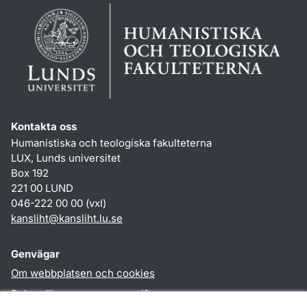
Kontakta oss
Humanistiska och teologiska fakulteterna
LUX, Lunds universitet
Box 192
221 00 LUND
046-222 00 00 (vxl)
kansliht
@
kansliht.lu
.
se
Genvägar
Om webbplatsen och cookies
Behandling av personuppgifter