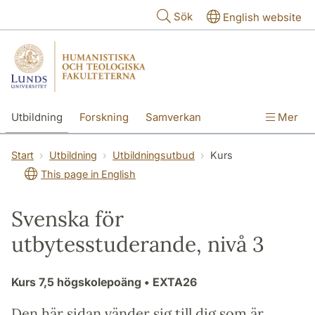
Hoppa till huvudinnehåll
Sök
English website
Utbildning
Forskning
Samverkan
Mer
Kontakt
Om fakulteterna
Start
Utbildning
Utbildningsutbud
Kurs
This page in English
Svenska för
utbytesstuderande, nivå 3
Kurs
7,5 högskolepoäng
• EXTA26
Den här sidan vänder sig till dig som är