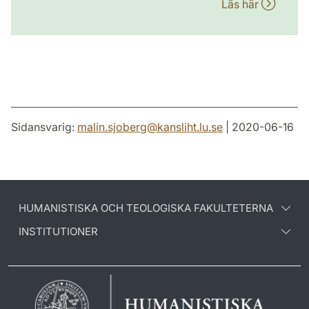
Läs här
Sidansvarig:
malin.sjoberg
@
kansliht.lu
.
se
| 2020-06-16
HUMANISTISKA OCH TEOLOGISKA FAKULTETERNA
INSTITUTIONER