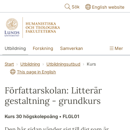
Hoppa till huvudinnehåll
Sök
English website
Utbildning
Forskning
Samverkan
Mer
Kontakt
Om fakulteterna
Start
Utbildning
Utbildningsutbud
Kurs
This page in English
Författarskolan: Litterär
gestaltning - grundkurs
Kurs
30 högskolepoäng
• FLGL01
Den här sidan vänder sig till dig som är