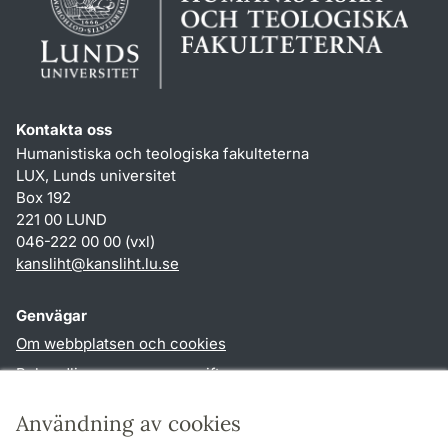
Kontakta oss
Humanistiska och teologiska fakulteterna
LUX, Lunds universitet
Box 192
221 00 LUND
046-222 00 00 (vxl)
kansliht
@
kansliht.lu
.
se
Genvägar
Om webbplatsen och cookies
Behandling av personuppgifter
Tillgänglighetsredogörelse
Användning av cookies
TYPO3-login