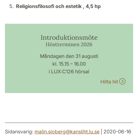
Religionsfilosofi och estetik ,
4,5 hp
Introduktionsmöte
Höstterminen 2026
Måndagen den 31 augusti
kl. 15.15 – 16.00
i LUX:C126 hörsal
Hitta hit
Sidansvarig:
malin.sjoberg
@
kansliht.lu
.
se
| 2020-06-16