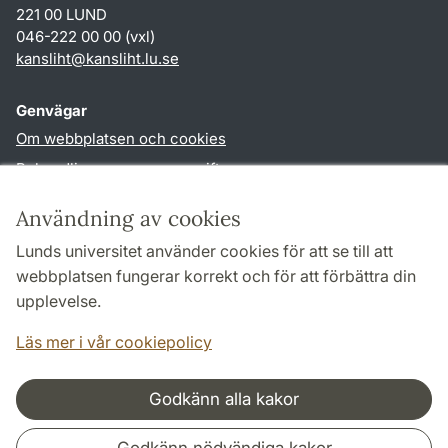
221 00 LUND
046-222 00 00 (vxl)
kansliht
@
kansliht.lu
.
se
Genvägar
Om webbplatsen och cookies
Behandling av personuppgifter
Tillgänglighetsredogörelse
Användning av cookies
TYPO3-login
Lunds universitet använder cookies för att se till att
webbplatsen fungerar korrekt och för att förbättra din
Följ oss i sociala medier
upplevelse.
Facebook
Youtube
Läs mer i vår cookiepolicy
Godkänn alla kakor
Samarbeten och nätverk