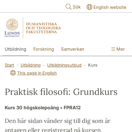
Hoppa till huvudinnehåll
Sök
English website
Utbildning
Forskning
Samverkan
Mer
Kontakt
Om fakulteterna
Start
Utbildning
Utbildningsutbud
Kurs
This page in English
Praktisk filosofi: Grundkurs
Kurs
30 högskolepoäng
• FPRA12
Den här sidan vänder sig till dig som är
antagen eller registrerad på kursen.