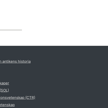
h antikens historia
skaper
 (SOL)
gionsvetenskap (CTR)
vetenskap