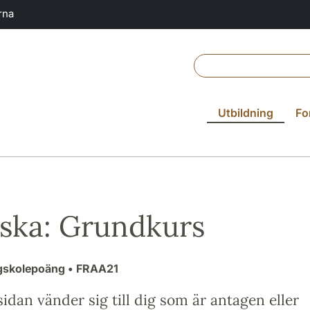
rna
Utbildning
Fo
ska: Grundkurs
gskolepoäng
• FRAA21
idan vänder sig till dig som är antagen eller