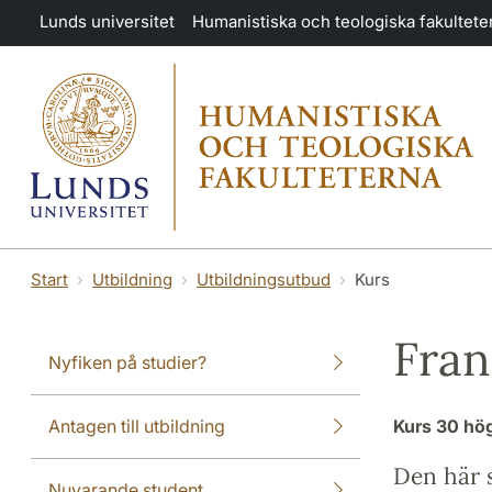
Hoppa till huvudinnehåll
Lunds universitet
Humanistiska och teologiska fakultete
Start
Utbildning
Utbildningsutbud
Kurs
Fran
Nyfiken på studier?
Antagen till utbildning
Kurs
30 hö
Den här s
Nuvarande student