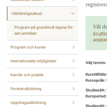
registrer
Utbildningsutbud
Vill 
Program på grundnivå öppna för
sen anmälan
En utfö
ansöker 
Program och kurser
Internationella möjligheter
Välj termin:
Kurstillfälle:
Karriär och praktik
Kursspråk:
Forskarutbildning
Studiesätt:
Kursperiod:
Uppdragsutbildning
Studiesätt: