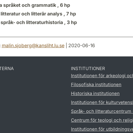
a språket och grammatik ,
6 hp
litteratur och litterär analys ,
7 hp
språk- och litteraturhistoria ,
3 hp
:
malin.sjoberg
@
kansliht.lu
.
se
| 2020-06-16
TERNA
INSTITUTIONER
Institutionen för arkeologi oc
Filosofiska institutionen
Historiska institutionen
Institutionen för kulturveten
Språk- och litteraturcentrum
Centrum för teologi och reli
Institutionen för utbildnings